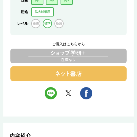
対象
高1
高2
高3
用途
私大対策用
レベル
基礎
標準
応用
ご購入はこちらから