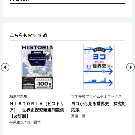
精選問題集
大学受験プライムゼミブックス
対
ＨＩＳＴＯＲＩＡ［ヒストリ
ヨコから見る世界史 探究対
ア］ 世界史探究精選問題集
応版
【改訂版】
斎藤 整
平尾雅規 / 市川賢司