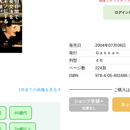
抽選でネットギフ
ログイン
発売日
2004年07月08日
発行
Ｇａｋｋｅｎ
判型
４６
ページ数
224頁
ISBN
978-4-05-402486-
1件全ての画像を見る
ご購入は
代
40歳代
代
70歳以上