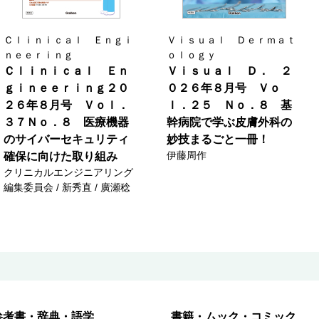
Ｃｌｉｎｉｃａｌ Ｅｎｇｉ
Ｖｉｓｕａｌ Ｄｅｒｍａｔ
ｎｅｅｒｉｎｇ
ｏｌｏｇｙ
Ｃｌｉｎｉｃａｌ Ｅｎ
Ｖｉｓｕａｌ Ｄ． ２
ｇｉｎｅｅｒｉｎｇ２０
０２６年８月号 Ｖｏ
２６年８月号 Ｖｏｌ．
ｌ．２５ Ｎｏ．８ 基
３７Ｎｏ．８ 医療機器
幹病院で学ぶ皮膚外科の
のサイバーセキュリティ
妙技まるごと一冊！
伊藤周作
確保に向けた取り組み
クリニカルエンジニアリング
編集委員会 / 新秀直 / 廣瀬稔
参考書・辞典・語学
書籍・ムック・コミック