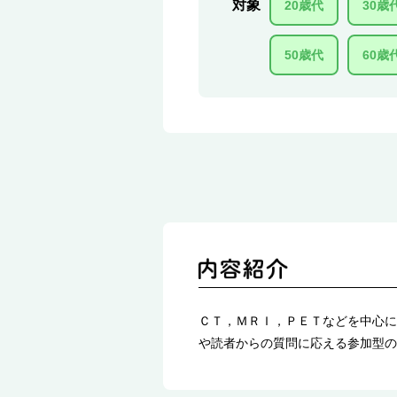
対象
20歳代
30歳
50歳代
60歳
ＣＴ，ＭＲＩ，ＰＥＴなどを中心に
や読者からの質問に応える参加型の