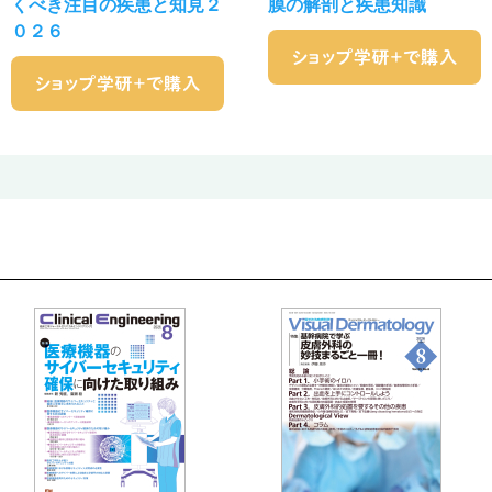
くべき注目の疾患と知見２
膜の解剖と疾患知識
０２６