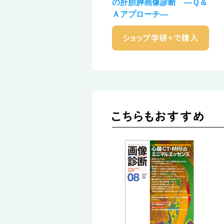
の肝胆膵画像診断 ―Ｑ＆
Ａアプローチ―