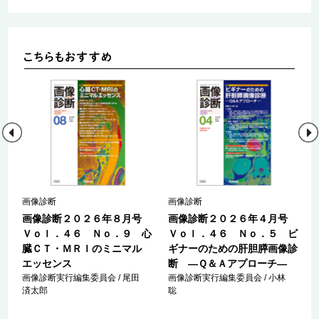
画像診断
画像診断
号
画像診断２０２６年８月号
画像診断２０２６年４月号
診
Ｖｏｌ．４６ Ｎｏ．９ 心
Ｖｏｌ．４６ Ｎｏ．５ ビ
患
臓ＣＴ・ＭＲＩのミニマル
ギナーのための肝胆膵画像診
エッセンス
断 ―Ｑ＆Ａアプローチ―
明
画像診断実行編集委員会 / 尾田
画像診断実行編集委員会 / 小林
済太郎
聡