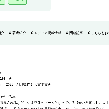
紹介
著者紹介
メディア掲載情報
関連記事
こちらもお
★
1冊！★
an 2025【料理部門】大賞受賞★
のせいろ本
び特集されるなど、いま空前のブームとなっている【せいろ蒸し】。大手
登場し、発売されるやいなや品切れ続出。そのブームの火付け役となっ