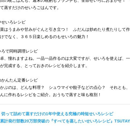
日の晩ごはんも、週末の晩酌もブランチも、全部せいろにおまかせ！ 
て蒸すだけのせいろごはんです。
中せいろレシピ
菜はうまみや甘みがぐんと引き立つ！ ふだんは炒めたり煮たりして作
けでなく、３６５日楽しめるのもせいろの魅力！
いろで同時調理レシピ
卓、憧れますよね。一品一品作るのは大変ですが、せいろを使えば、一
が完成する、とっておきのレシピを紹介します。
のかんたん定番レシピ
かぶのは、どんな料理？ シュウマイや餃子などの点心？ それとも、
んに作れるレシピをご紹介。おうちで蒸すと味も格別！
 切って詰めて蒸すだけの1年中使える究極の時短せいろレシピ
累計発行部数20万部突破の『すべてを蒸したいせいろレシピ』TSUTA