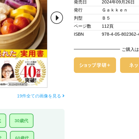
発売日
2024年09月26日
発行
Ｇａｋｋｅｎ
判型
Ｂ５
ページ数
112頁
ISBN
978-4-05-802362-
ご購入は
19件全ての画像を見る
代
30歳代
代
60歳代