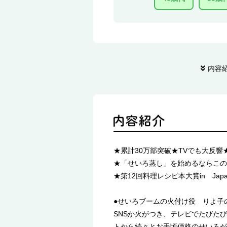
内容
★累計30万部突破★TVでも大反響
★「せいろ蒸し」を始めるならこの
★第12回料理レシピ本大賞in Jap
●せいろブームの火付け役 りよ子
SNSか火がつき、テレビでたびた
トから続々とお手頃価格のせいろが