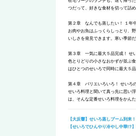
在宅ワークのランチも、遅く帰った
つだって、好きな食材を切って詰め
第２章 なんでも蒸したい！ １年
お肉やお魚はふっくらしっとり、野
いしさを発見できます。寒い季節だ
第３章 一気に最大５品完成！ せ
色とりどりの小さなおかずが並ぶ食
はひとつのせいろで同時に最大５品
第４章 バリエいろいろ！ せいろ
せいろ料理と聞いて真っ先に思い浮
は、そんな定番せいろ料理をかんた
【大反響】せいろ蒸しブーム到来！
【せいろでひんやり冷やし中華!?】