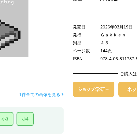
発売日
2026年03月19日
発行
Ｇａｋｋｅｎ
判型
Ａ５
ページ数
144頁
ISBN
978-4-05-811737-
ご購入は
1件全ての画像を見る
小3
小4