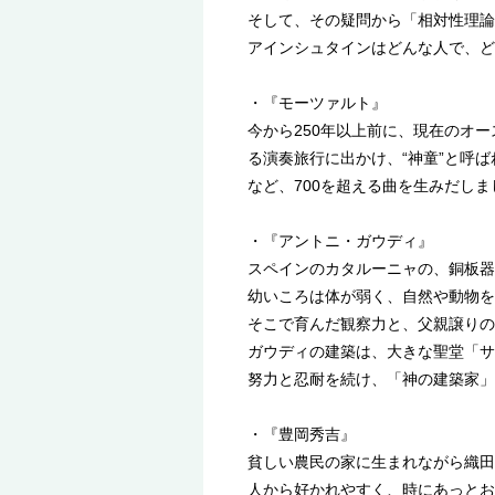
そして、その疑問から「相対性理論
アインシュタインはどんな人で、ど
・『モーツァルト』
今から250年以上前に、現在のオ
る演奏旅行に出かけ、“神童”と呼
など、700を超える曲を生みだし
・『アントニ・ガウディ』
スペインのカタルーニャの、銅板器
幼いころは体が弱く、自然や動物を
そこで育んだ観察力と、父親譲りの
ガウディの建築は、大きな聖堂「サ
努力と忍耐を続け、「神の建築家」
・『豊岡秀吉』
貧しい農民の家に生まれながら織田
人から好かれやすく、時にあっとお