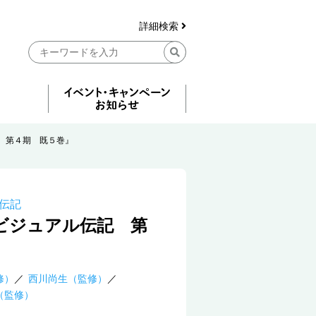
詳細検索
 第４期 既５巻』
伝記
ビジュアル伝記 第
修）
西川尚生（監修）
（監修）