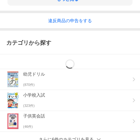
違反
商品の
申告をする
カテゴリから探す
幼児ドリル
(
870
件)
小学校入試
(
323
件)
子供英会話
(
46
件)
さらに6件のカテゴリを見る