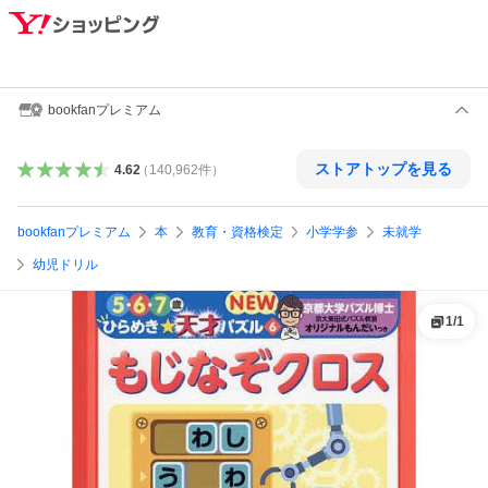
bookfanプレミアム
ストアトップを見る
4.62
（
140,962
件
）
bookfanプレミアム
本
教育・資格検定
小学学参
未就学
幼児ドリル
1
/
1