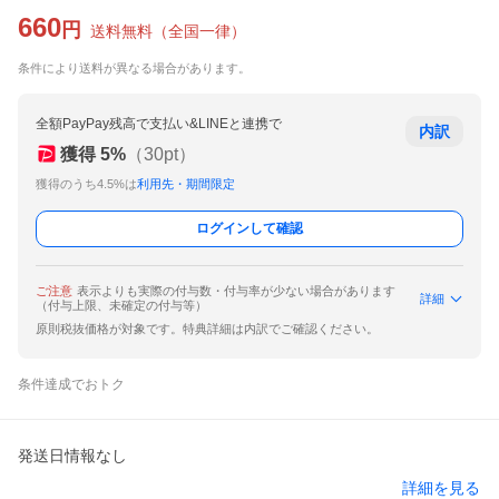
660
円
送料無料
（
全国一律
）
条件により送料が異なる場合があります。
全額PayPay残高で支払い&LINEと連携で
内訳
獲得
5
%
（
30
pt）
獲得のうち4.5%は
利用先・期間限定
ログインして確認
ご注意
表示よりも実際の付与数・付与率が少ない場合があります
詳細
（付与上限、未確定の付与等）
原則税抜価格が対象です。特典詳細は内訳でご確認ください。
条件達成でおトク
発送日情報なし
詳細を見る