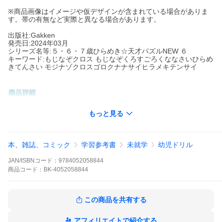
※商品画像はイメージや仮デザインが含まれている場合がありま
す。帯の有無など実際と異なる場合があります。
出版社:Gakken
発売日:2024年03月
シリーズ名等:５・６・７歳ひらめき☆天才パズルNEW ６
キーワード:もじなぞクロス もじなぞくろすごろくななさいひらめ
きてんさい モジナゾクロスゴロクナナサイヒラメキテンサイ
出版社名:
Gakken
シリーズ名等:
５・６・７歳ひらめき☆天才パズルNEW ６
もっと見る
クロスワードの鍵が、子どもが楽しめるなぞなぞになっていま
す。
ほかにも、文字のならべかえ（アナグラム）、スケルトン、シー
本、雑誌、コミック
学習参考書
未就学
幼児ドリル
クワーズなどもりだくさん。
１ページ大の大きなパズルもあって、手ごたえたっぷり。
JAN/ISBNコード：
9784052058844
文字系のパズルが好きなお子さんも大満足。
商品
コード：
BK-4052058844
ひらがな・カタカナを書きこむことで文字練習にもなります。
身近な言葉で構成されているので、幼児の言葉のトレーニングに
もぴったり。言葉の力がぐんと上がります。
この商品を共有する
さらに、子どものころからパズル好き・京都大学パズル博士の東
田大志氏の「京大東田式パズル教室」からの問題つきで、楽しく
アフィリエイトで紹介する