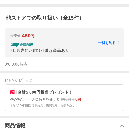
他ストアでの取り扱い（全
15
件）
460
最安値
円
一覧を見る
2日以内にお届け可能な商品あり
8/6 9:00
時点
おトクなお知らせ
合計5,000円相当プレゼント！
660
0
PayPayカード入会特典を使うと
円
円
うち2,000円相当は利用先・期間限定。他条件あり
商品情報