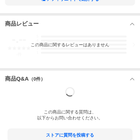
考える力が育ちます。
＊+＊+＊+＊+＊+＊+＊+＊+＊+＊+＊+＊+＊+＊+＊+
商品レビュー
お子さんの「できた！」という笑顔に出会える一冊です。
パズルが解けたとき、スッキリして嬉しくなります。こういった
体験をたくさんすることで、頭を使うことが楽しくなり、天才へ
-.--
5
の第一歩となります。
4
この
商品
に関するレビューはありません
3
※本データはこの商品が発売された時点の情報です。
2
1
-
件
商品Q&A
（
0
件）
この
商品
に関する質問は、
以下からお問い合わせください。
ストアに質問を投稿する