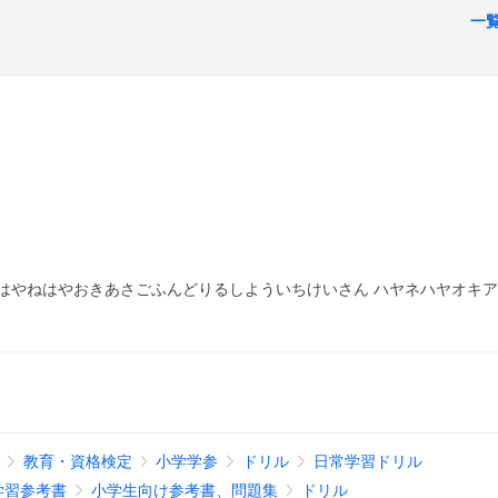
一
 はやねはやおきあさごふんどりるしよういちけいさん ハヤネハヤオキ
教育・資格検定
小学学参
ドリル
日常学習ドリル
学習参考書
小学生向け参考書、問題集
ドリル