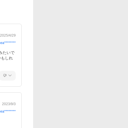
2025/4/29
ea********
みたいで
かもしれ
2023/9/3
ea********