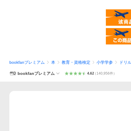
bookfanプレミアム
本
教育・資格検定
小学学参
ドリ
bookfanプレミアム
4.62
（
140,956
件
）