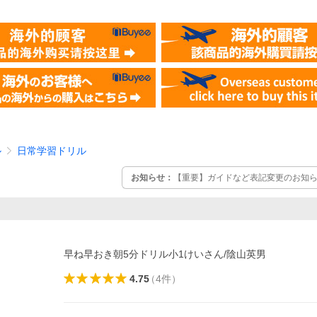
ル
日常学習ドリル
お知らせ：
【重要】ガイドなど表記変更のお知らせ
早ね早おき朝5分ドリル小1けいさん/陰山英男
4.75
（
4
件
）