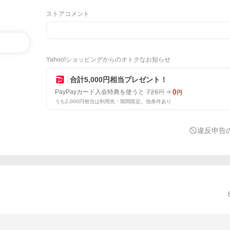
ストアコメント
Yahoo!ショッピングからのオトクなお知らせ
合計5,000円相当プレゼント！
726
0
PayPayカード入会特典を使うと
円
円
うち2,000円相当は利用先・期間限定。他条件あり
違反申告