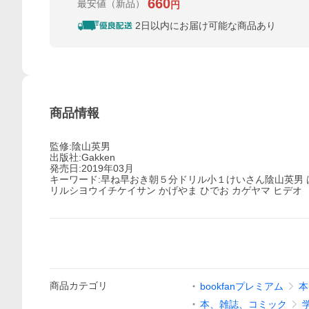
660
最安値
（新品）
円
2日以内にお届け可能な商品あり
商品情報
監修:陰山英男
出版社:Gakken
発売日:2019年03月
キーワード:早ね早おき朝５分ドリル小１けいさん陰山英男
リルシヨウイチケイサン かげやま ひでお カゲヤマ ヒデオ
商品
カテゴリ
bookfanプレミアム
本
本、雑誌、コミック