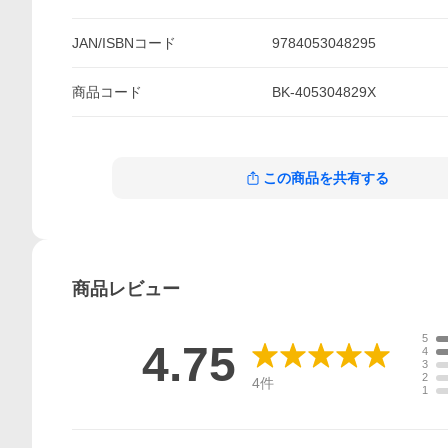
JAN/ISBNコード
9784053048295
商品
コード
BK-405304829X
この商品を共有する
商品
レビュー
5
4.75
4
3
2
4
件
1