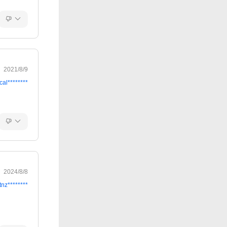
2021/8/9
cal********
2024/8/8
tnz********