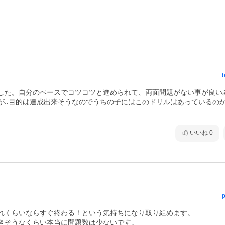
b
した。自分のペースでコツコツと進められて、両面問題がない事が良い
が‥目的は達成出来そうなのでうちの子にはこのドリルはあっているの
いいね
0
p
れくらいならすぐ終わる！という気持ちになり取り組めます。

きそうなくらい本当に問題数は少ないです。