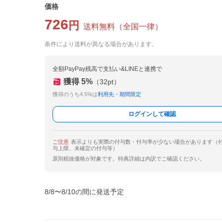
価格
726
円
送料無料
（
全国一律
）
条件により送料が異なる場合があります。
全額PayPay残高で支払い&LINEと連携で
獲得
5
%
（
32
pt）
獲得のうち4.5%は
利用先・期間限定
ログインして確認
ご注意
表示よりも実際の付与数・付与率が少ない場合があります（
与上限、未確定の付与等）
原則税抜価格が対象です。特典詳細は内訳でご確認ください。
8/8〜8/10の間に発送予定