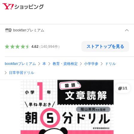
bookfanプレミアム
ストアトップを見る
4.62
（
140,994
件
）
bookfanプレミアム
本
教育・資格検定
小学学参
ドリル
日常学習ドリル
1
/
1