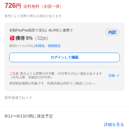
726
円
送料無料
（
全国一律
）
条件により送料が異なる場合があります。
全額PayPay残高で支払い&LINEと連携で
内訳
獲得
5
%
（
32
pt）
獲得のうち4.5%は
利用先・期間限定
ログインして確認
ご注意
表示よりも実際の付与数・付与率が少ない場合があります
詳細
（付与上限、未確定の付与等）
原則税抜価格が対象です。特典詳細は内訳でご確認ください。
条件達成でおトク
8/11〜8/13の間に発送予定
詳細を見る