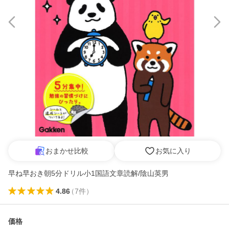
おまかせ比較
お気に入り
早ね早おき朝5分ドリル小1国語文章読解/陰山英男
4.86
（
7
件
）
価格