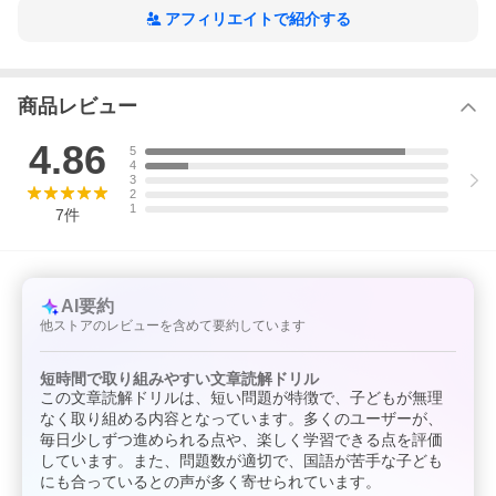
す。
アフィリエイトで紹介する
■達成シート＆シールつきで毎日がんばれる！
ドリルが１回終わるごとに、達成シートにシールを貼っていきま
す。どこまで進んだのかがすぐにわかるため、“がんばり”が目に見
えてやる気が継続します。
商品レビュー
※本データはこの商品が発売された時点の情報です。
4.86
5
4
3
2
1
7
件
AI要約
他ストアのレビューを含めて要約しています
短時間で取り組みやすい文章読解ドリル
この文章読解ドリルは、短い問題が特徴で、子どもが無理
なく取り組める内容となっています。多くのユーザーが、
毎日少しずつ進められる点や、楽しく学習できる点を評価
しています。また、問題数が適切で、国語が苦手な子ども
にも合っているとの声が多く寄せられています。