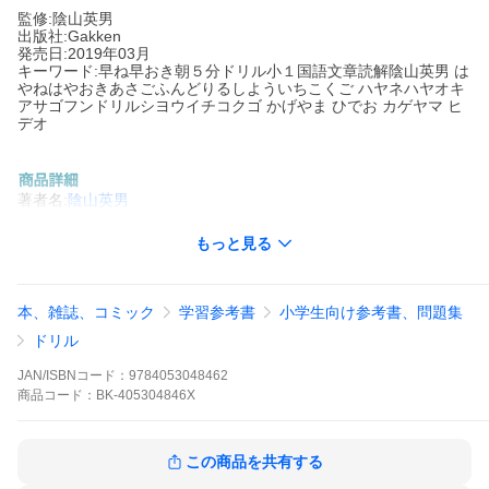
監修:陰山英男
出版社:Gakken
発売日:2019年03月
キーワード:早ね早おき朝５分ドリル小１国語文章読解陰山英男 は
やねはやおきあさごふんどりるしよういちこくご ハヤネハヤオキ
アサゴフンドリルシヨウイチコクゴ かげやま ひでお カゲヤマ ヒ
デオ
著者名:
陰山英男
出版社名:
Gakken
もっと見る
〜朝の勉強で、頭のスイッチが入る！ かしこい子に育つ習慣づけ
に〜
■1日たったの5分だから続けやすい！
本、雑誌、コミック
学習参考書
小学生向け参考書、問題集
朝の短い時間でも取り組めるように、1日分はたったの5分。スキ
マ時間の活用や、基礎固めにもオススメです。
ドリル
■やさしく学べる！
JAN/ISBNコード：
9784053048462
短く興味のもてる文章で読解力がつきます。毎日コツコツ続けや
商品
コード：
BK-405304846X
すい、5分で解ける問題数です。
■規則正しい生活習慣が身につく！
毎日の睡眠時間や勉強時間を記録できる「生活チェック」つき！
この商品を共有する
自分の生活を振り返ることで、規則正しい生活習慣が身につきま