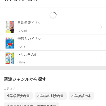
日常学習ドリル
(
1,728
件)
季節ものドリル
(
70
件)
ドリルその他
(
28
件)
関連ジャンルから探す
カテゴリ
小学学習参考書
小学教科別参考書
小学英語の本