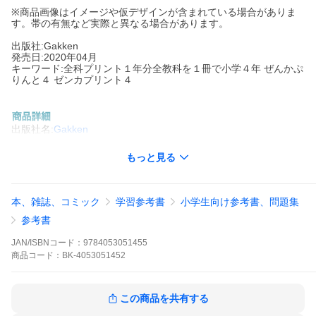
※商品画像はイメージや仮デザインが含まれている場合がありま
す。帯の有無など実際と異なる場合があります。
出版社:Gakken
発売日:2020年04月
キーワード:全科プリント１年分全教科を１冊で小学４年 ぜんかぷ
りんと４ ゼンカプリント４
出版社名:
Gakken
★★主要５教科をまとめて1冊に！ 学期の復習や学年の総仕上げ
もっと見る
に最適！ ★★
これ１冊で安心！
４年生の主要５教科（英語，算数，国語，理科，社会）を丸ごと
本、雑誌、コミック
学習参考書
小学生向け参考書、問題集
カバー。
学期の復習や学年の総仕上げ，長期休みの集中トレーニングに最
参考書
適です。
学習指導要領にも完全対応。
JAN/ISBNコード：
9784053051455
商品
コード：
BK-4053051452
《本書の特長》
★５教科すべての内容が，切り取り式のプリントに！
１枚が１回分の切り取り式なので，切り取ってどこからでも使え
ます。
この商品を共有する
「この１枚を頑張ろう」という声かけで、勉強のやる気をアッ