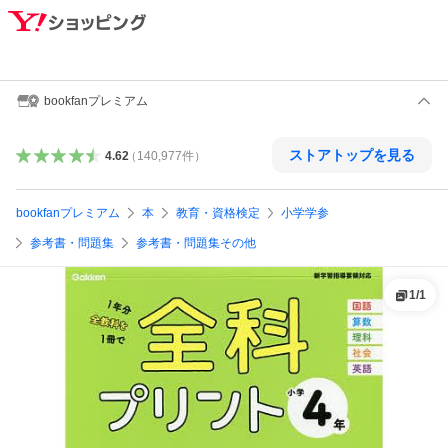
bookfanプレミアム
ストアトップを見る
4.62
（
140,977
件
）
bookfanプレミアム
本
教育・資格検定
小学学参
参考書・問題集
参考書・問題集その他
1
/
1