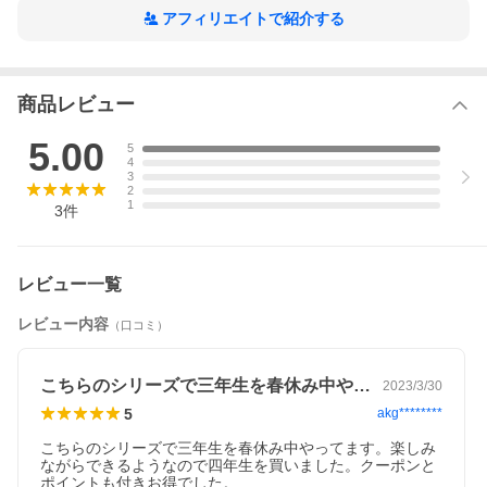
プ。
アフィリエイトで紹介する
★「かくにんテスト」でおさらいもばっちり！
内容のまとまりごとに，学習した内容を復習できる「かくにんテ
スト」がついています。
勉強した内容が身についているかどうかを，自分ひとりでもチェ
商品レビュー
ックできます。
5.00
★「やったねシール」で勉強習慣をつけよう！
5
「やったねシール」をボードに貼ることで，１回ごとに達成感を
4
3
得られます。
2
努力を見える化して，やる気を継続させることができます。
1
3
件
※本データはこの商品が発売された時点の情報です。
レビュー一覧
レビュー内容
（口コミ）
こちらのシリーズで三年生を春休み中やっ…
2023/3/30
5
akg********
こちらのシリーズで三年生を春休み中やってます。楽しみ
ながらできるようなので四年生を買いました。クーポンと
ポイントも付きお得でした。