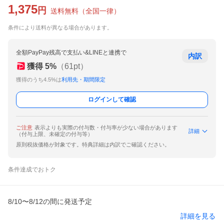
1,375
円
送料無料
（
全国一律
）
条件により送料が異なる場合があります。
全額PayPay残高で支払い&LINEと連携で
内訳
獲得
5
%
（
61
pt）
獲得のうち4.5%は
利用先・期間限定
ログインして確認
ご注意
表示よりも実際の付与数・付与率が少ない場合があります
詳細
（付与上限、未確定の付与等）
原則税抜価格が対象です。特典詳細は内訳でご確認ください。
条件達成でおトク
8/10〜8/12の間に発送予定
詳細を見る