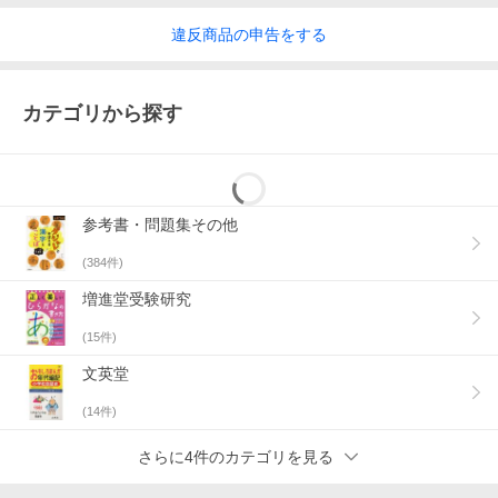
違反
商品の
申告をする
カテゴリから探す
参考書・問題集その他
(
384
件)
増進堂受験研究
(
15
件)
文英堂
(
14
件)
さらに4件のカテゴリを見る