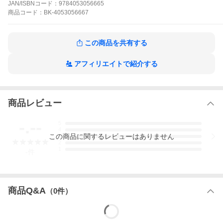
JAN/ISBNコード：
9784053056665
ーが、さらに使いやすく、パーフェクト版として登場。入試の必
商品
コード：
BK-4053056667
須の「古文常識」を知らないと０点！？ オールカラー＆豊富な図
表で読みやすく、共通テストや難関大対策にも。暗記アプリつ
き。
この商品を共有する
■合否を決める頻出用語集！「古文常識」の大定番
古文常識とは、古典の世界観を知ること。これをおさえていない
と文法も単語も使いこなせません。つまり、古文常識は「文法」
アフィリエイトで紹介する
「単語」「読解」の土台となる重要領域なのです。この１冊で古
文の実戦力を大幅に底上げしましょう！
■オールカラーで読み物にも・辞書にも！
商品レビュー
入試古文に必要な知識を厳選、カラーイラストや漫画を織り交ぜ
ながら要点をかみ砕いて解説。国語便覧にとっつきづらさを感じ
る受験生も、パラパラめくりながら古典の世界を楽しむうちに、
-.--
5
自然と古文を読み解く力がついていきます。
4
この
商品
に関するレビューはありません
3
■高１・２生にもおすすめ
2
1
単語や文法知識を必要としないので、早いうちから何度も繰り返
-
件
し読んで知識を身につけておくのがおすすめです。その後の古文
学習がぐっと楽になるはずです。
■いつでもどこでも！暗記アプリつき
商品Q&A
スマホでできる暗記アプリつき。スキマ時間を活用してしっかり
（
0
件）
暗記できます。
【目次】
第1章 恋愛・結婚と祝事・弔事