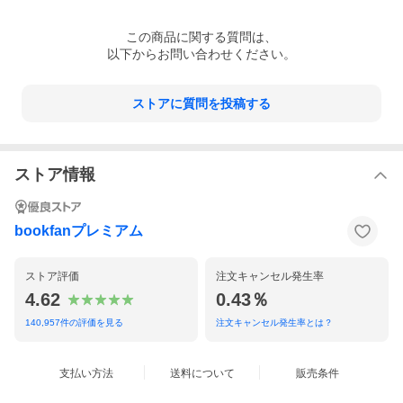
第2章 天皇家の人々と宮中の建物
第3章 宮中で働く男たち・女たち
この
商品
に関する質問は、
第4章 貴族の私生活
以下からお問い合わせください。
第5章 服装と調度品・乗物
第6章 宮中行事と教養・娯楽
第7章 宗教と俗信
ストアに質問を投稿する
巻末 入試問題
付表１ 平安の有名人
付表２ ピックアップ文学史
※本データはこの商品が発売された時点の情報です。
ストア情報
bookfanプレミアム
ストア評価
注文キャンセル発生率
4.62
0.43％
140,957
件の評価を見る
注文キャンセル発生率とは？
支払い方法
送料について
販売条件