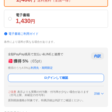
円
送料無料
（全国一律）
電子書籍
1,430
円
電子書籍ご利用ガイド
条件により送料が異なる場合があります。
全額PayPay残高で支払い&LINEと連携で
内訳
獲得
5
%
（
65
pt）
獲得のうち4.5%は
利用先・期間限定
ログインして確認
ご注意
表示よりも実際の付与数・付与率が少ない場合があります
詳細
（付与上限、未確定の付与等）
原則税抜価格が対象です。特典詳細は内訳でご確認ください。