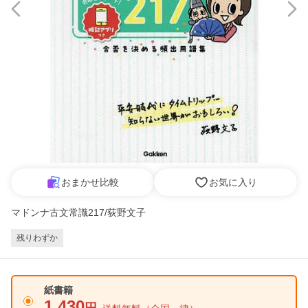
おまかせ比較
お気に入り
マドンナ古文常識217/荻野文子
残りわずか
紙書籍
1,430