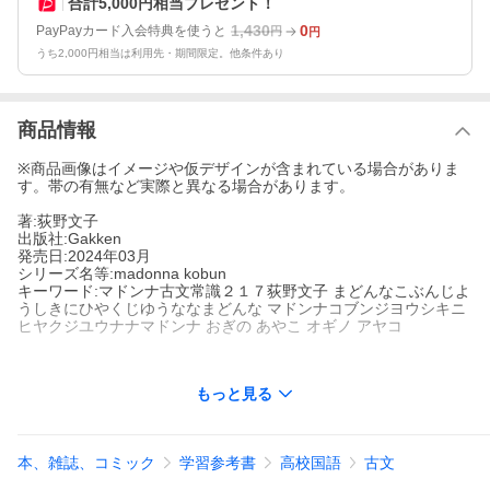
合計5,000円相当プレゼント！
1,430
0
PayPayカード入会特典を使うと
円
円
うち2,000円相当は利用先・期間限定。他条件あり
商品情報
※商品画像はイメージや仮デザインが含まれている場合がありま
す。帯の有無など実際と異なる場合があります。
著:荻野文子
出版社:Gakken
発売日:2024年03月
シリーズ名等:madonna kobun
キーワード:マドンナ古文常識２１７荻野文子 まどんなこぶんじよ
うしきにひやくじゆうななまどんな マドンナコブンジヨウシキニ
ヒヤクジユウナナマドンナ おぎの あやこ オギノ アヤコ
もっと見る
著者名:
荻野文子
出版社名:
Gakken
シリーズ名等:
madonna kobun
本、雑誌、コミック
学習参考書
高校国語
古文
【圧倒的ベストセラー参考書が、パーフェクトに大改訂！】
シリーズ累計４５０万部を突破！ 大学受験参考書の大ベストセラ