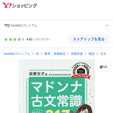
bookfanプレミアム
ストアトップを見る
4.62
（
140,957
件
）
bookfanプレミアム
本
教育・資格検定
高校学参
国語
古文
1
/
1