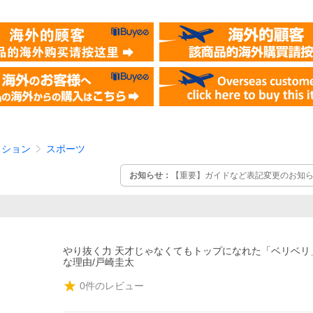
クション
スポーツ
お知らせ：
【重要】ガイドなど表記変更のお知らせ
やり抜く力 天才じゃなくてもトップになれた「ベリベリ
な理由/戸崎圭太
0
件のレビュー