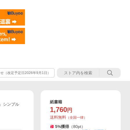
（改定予定日2026年9月1日）
紙書籍
」シンプル
1,760
円
送料無料
（
全国一律
）
5
%獲得
（
80
pt）