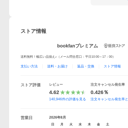
ストア情報
bookfanプレミアム
送料無料！幅広い品揃え♪（メール問合窓口：平日10:00～17：00）
支払い方法
送料・お届け
返品・交換
ストア情報
ストア評価
レビュー
注文キャンセル発生率
4.62
0.426％
140,946
件の評価を見る
注文キャンセル発生率
営業日
2026年8月
日
月
火
水
木
金
土