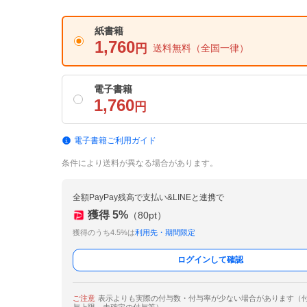
紙書籍
1,760
円
送料無料
（全国一律）
電子書籍
1,760
円
電子書籍ご利用ガイド
条件により送料が異なる場合があります。
全額PayPay残高で支払い&LINEと連携で
獲得
5
%
（
80
pt）
獲得のうち4.5%は
利用先・期間限定
ログインして確認
ご注意
表示よりも実際の付与数・付与率が少ない場合があります（