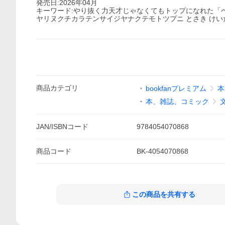
発売日:2026年04月
キーワード:やり抜く力天才じゃなくてもトップになれた「
ヤリヌクチカラテンサイジヤナクテモトツプニ とさき けいた
商品
カテゴリ
bookfanプレミアム
本
本、雑誌、コミック
JAN/ISBNコード
9784054070868
商品
コード
BK-4054070868
この商品を共有する