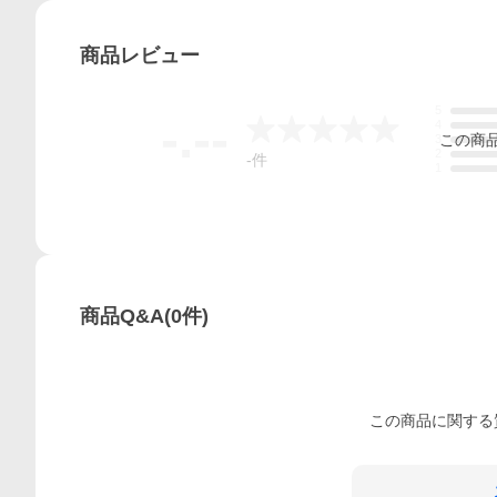
商品
レビュー
5
-.--
4
この
商
3
2
-
件
1
商品Q&A
(
0
件)
この
商品
に関する