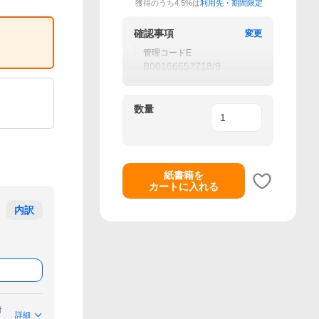
獲得のうち4.5%は
利用先・期間限定
確認事項
変更
管理コードE
B00166657718/9
数量
紙書籍を
カートに入れる
内訳
付
詳細