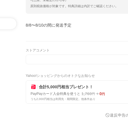
与上限、未確定の付与等）
原則税抜価格が対象です。特典詳細は内訳でご確認ください。
8/8〜8/10の間に発送予定
ストアコメント
Yahoo!ショッピングからのオトクなお知らせ
合計5,000円相当プレゼント！
1,760
0
PayPayカード入会特典を使うと
円
円
うち2,000円相当は利用先・期間限定。他条件あり
違反申告