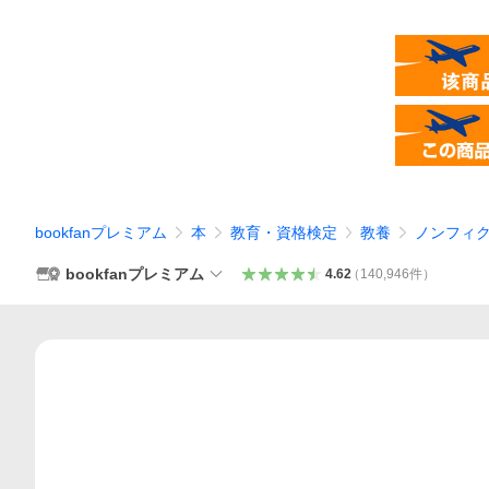
bookfanプレミアム
本
教育・資格検定
教養
ノンフィ
bookfanプレミアム
4.62
（
140,946
件
）