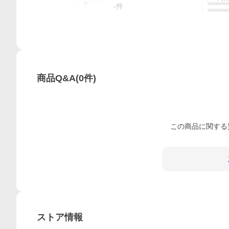
2
-
件
1
商品Q&A
(
0
件)
この
商品
に関する
ストア情報