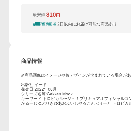
810
最安値
円
2日以内にお届け可能な商品あり
商品情報
※商品画像はイメージや仮デザインが含まれている場合が
出版社:イード
発売日:2022年06月
シリーズ名等:Gakken Mook
キーワード:トロピカル〜ジュ！プリキュアオフィシャルコンプ
かるーじゆぷりきゆあおふいしやるこんぷりーと トロピカ