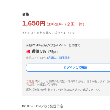
価格
1,650
円
送料無料
（
全国一律
）
条件により送料が異なる場合があります。
全額PayPay残高で支払い&LINEと連携で
獲得
5
%
（
75
pt）
獲得のうち4.5%は
利用先・期間限定
ログインして確認
ご注意
表示よりも実際の付与数・付与率が少ない場合があります（
与上限、未確定の付与等）
原則税抜価格が対象です。特典詳細は内訳でご確認ください。
8/10〜8/12の間に発送予定