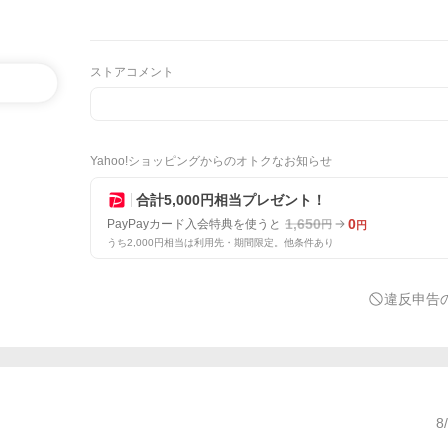
ストアコメント
Yahoo!ショッピングからのオトクなお知らせ
合計5,000円相当プレゼント！
1,650
0
PayPayカード入会特典を使うと
円
円
うち2,000円相当は利用先・期間限定。他条件あり
違反申告
8