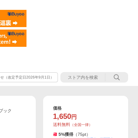
（改定予定日2026年9月1日）
価格
ブック
1,650
円
送料無料
（
全国一律
）
5
%獲得
（
75
pt）