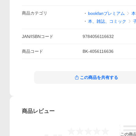
商品
カテゴリ
bookfanプレミアム
本
本、雑誌、コミック
JAN/ISBNコード
9784056116632
商品
コード
BK-4056116636
この商品を共有する
商品
レビュー
5
-.--
4
この
商
3