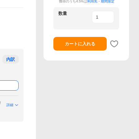
獲得のうち4.5%は
利用先・期間限定
数量
カートに入れる
内訳
付
詳細