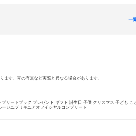
一
あります。帯の有無など実際と異なる場合があります。
リートブック プレゼント ギフト 誕生日 子供 クリスマス 子ども こ
ルージユプリキユアオフイシヤルコンプリート