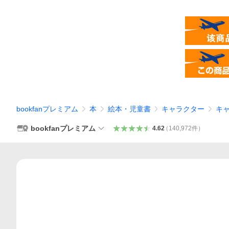
bookfanプレミアム
本
絵本・児童書
キャラクター
キ
bookfanプレミアム
4.62
（
140,972
件
）