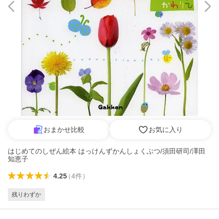
おまかせ比較
お気に入り
はじめてのしぜん絵本 はっけんずかんしょくぶつ/須田研司/澤田
知恵子
4.25
（
4
件
）
残りわずか