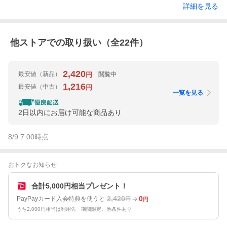
詳細を見る
他ストアでの取り扱い（全
22
件）
2,420
最安値
（新品）
閲覧中
円
1,216
最安値
（中古）
円
一覧を見る
2日以内にお届け可能な商品あり
8/9 7:00
時点
おトクなお知らせ
合計5,000円相当プレゼント！
2,420
0
PayPayカード入会特典を使うと
円
円
うち2,000円相当は利用先・期間限定。他条件あり