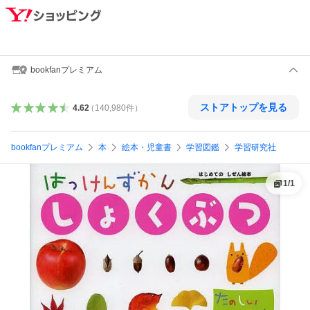
bookfanプレミアム
ストアトップを見る
4.62
（
140,980
件
）
bookfanプレミアム
本
絵本・児童書
学習図鑑
学習研究社
1
/
1