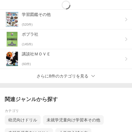
学習図鑑その他
(
520
件)
ポプラ社
(
145
件)
講談社ＭＯＶＥ
(
60
件)
さらに8件のカテゴリを見る
関連ジャンルから探す
カテゴリ
幼児向けドリル
未就学児童向け学習本その他