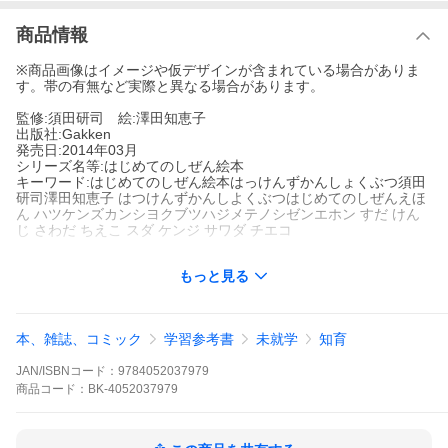
商品情報
※商品画像はイメージや仮デザインが含まれている場合がありま
す。帯の有無など実際と異なる場合があります。
監修:須田研司 絵:澤田知恵子
出版社:Gakken
発売日:2014年03月
シリーズ名等:はじめてのしぜん絵本
キーワード:はじめてのしぜん絵本はっけんずかんしょくぶつ須田
研司澤田知恵子 はつけんずかんしよくぶつはじめてのしぜんえほ
ん ハツケンズカンシヨクブツハジメテノシゼンエホン すだ けん
じ さわだ ちえこ スダ ケンジ サワダ チエコ
もっと見る
著者名:
須田研司
澤田知恵子
出版社名:
Gakken
シリーズ名等:
はじめてのしぜん絵本
本、雑誌、コミック
学習参考書
未就学
知育
「とびら」を開くと、花の咲き方がわかったり、土の中をのぞけ
JAN/ISBNコード：
9784052037979
たり…。子どもに身近な植物の生長を、たくさんの仕掛けで分か
商品
コード：
BK-4052037979
りやすく紹介。子どもの興味を引き、楽しい「はっけん」ができ
る絵本図鑑。ちみつな写真ときれいな写真は見応え十分。
「とびら」を開くと、花の咲き方がわかったり、土の中をのぞけ