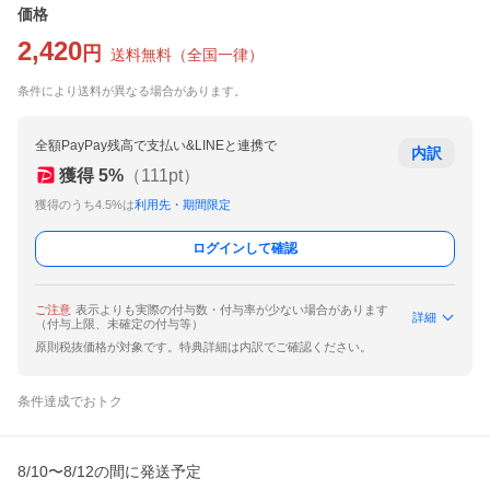
価格
2,420
円
送料無料
（
全国一律
）
条件により送料が異なる場合があります。
全額PayPay残高で支払い&LINEと連携で
内訳
獲得
5
%
（
111
pt）
獲得のうち4.5%は
利用先・期間限定
ログインして確認
ご注意
表示よりも実際の付与数・付与率が少ない場合があります
詳細
（付与上限、未確定の付与等）
原則税抜価格が対象です。特典詳細は内訳でご確認ください。
条件達成でおトク
8/10〜8/12の間に発送予定