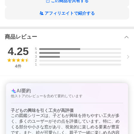
この商品を共有する
たり…。子どもに身近な植物の生長を、たくさんの仕掛けで分か
りやすく紹介。子どもの興味を引き、楽しい「はっけん」ができ
る絵本図鑑。ちみつな写真ときれいな写真は見応え十分。
アフィリエイトで紹介する
※本データはこの商品が発売された時点の情報です。
商品レビュー
4.25
5
4
3
2
1
4
件
AI要約
他ストアのレビューを含めて要約しています
子どもの興味を引く工夫が高評価
この図鑑シリーズは、子どもが興味を持ちやすい工夫が多
く、多くのユーザーがその点を評価しています。特に、め
くる部分や小さな窓があり、視覚的に楽しめる要素が豊富
です。また、絵が可愛らしく、親子で一緒に楽しめる内容