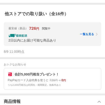
他ストアでの取り扱い（全
16
件）
726
最安値
（新品）
閲覧中
円
一覧を見る
2日以内にお届け可能な商品あり
8/9 11:00
時点
おトクなお知らせ
合計5,000円相当プレゼント！
726
0
PayPayカード入会特典を使うと
円
円
うち2,000円相当は利用先・期間限定。他条件あり
商品情報