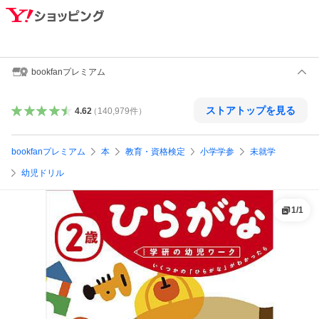
bookfanプレミアム
ストアトップを見る
4.62
（
140,979
件
）
bookfanプレミアム
本
教育・資格検定
小学学参
未就学
幼児ドリル
1
/
1