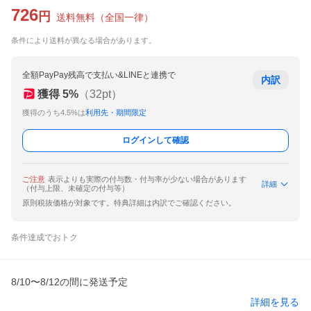
726
円
送料無料
（
全国一律
）
条件により送料が異なる場合があります。
全額PayPay残高で支払い&LINEと連携で
内訳
獲得
5
%
（
32
pt）
獲得のうち4.5%は
利用先・期間限定
ログインして確認
ご注意
表示よりも実際の付与数・付与率が少ない場合があります
詳細
（付与上限、未確定の付与等）
原則税抜価格が対象です。特典詳細は内訳でご確認ください。
条件達成でおトク
8/10〜8/12の間に発送予定
詳細を見る