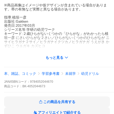
※商品画像はイメージや仮デザインが含まれている場合がありま
す。帯の有無など実際と異なる場合があります。
指導:植垣一彦
出版社:Gakken
発売日:2017年03月
シリーズ名等:学研の幼児ワーク
キーワード:２歳ひらがないくつかの「ひらがな」がわかったら植
垣一彦 にさいひらがな２さい／ひらがないくつかのひらがなが ニ
サイヒラガナ２サイ／ヒラガナイクツカノヒラガナガ うえがき か
ずひこ ウエガキ カズヒコ
もっと見る
著者名:
植垣一彦
出版社名:
Gakken
シリーズ名等:
学研の幼児ワーク
本、雑誌、コミック
学習参考書
未就学
幼児ドリル
２歳では名詞を中心とした語彙が増え、絵本の文字に興味を示す
JAN/ISBNコード：
9784052044670
子どもが多くなる。あいうえお順に清音４６文字を、指でなぞる
商品
コード：
BK-4052044673
おけいこを中心に、クレヨンでの線引き、シール貼りなどで文字
に対する正しい認識を無理なく育てる。身の回りの言葉も覚えら
れる。
この商品を共有する
※本データはこの商品が発売された時点の情報です。
アフィリエイトで紹介する