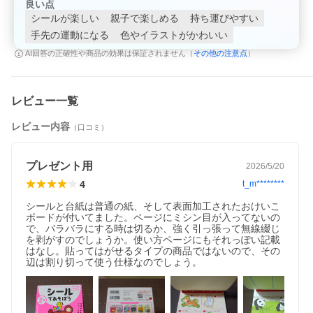
良い点
★かいてけせる おけいこボード★
シールが楽しい
親子で楽しめる
持ち運びやすい
手先の運動になる
色やイラストがかわいい
※本データはこの商品が発売された時点の情報です。
その他の注意点
AI回答の正確性や商品の効果は保証されません（
）
レビュー一覧
レビュー内容
（口コミ）
プレゼント用
2026/5/20
4
t_m********
シールと台紙は普通の紙、そして表面加工されたおけいこ
ボードが付いてました。ページにミシン目が入ってないの
で、バラバラにする時は切るか、強く引っ張って無線綴じ
を剥がすのでしょうか。使い方ページにもそれっぽい記載
はなし。貼ってはがせるタイプの商品ではないので、その
辺は割り切って使う仕様なのでしょう。