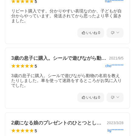
5
nan********
リピート購入です。分かりやすい表現なのか、子どもが自
分からやっています。発送されてから思ったより早く届き
ました。
いいね
0
3歳の息子に購入。シールで遊びながら動…
2021/9/5
5
cho********
3歳の息子に購入。シールで遊びながら動物の名前を教え
たりしました。車を使って迷路をするところがお気に入り
でした。
いいね
0
2歳になる娘のプレゼントのひとつとして…
2023/3/28
5
lig********