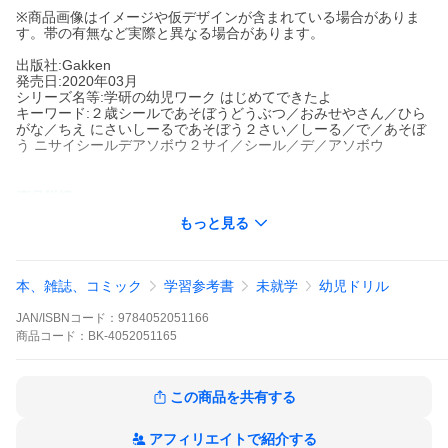
※商品画像はイメージや仮デザインが含まれている場合がありま
す。帯の有無など実際と異なる場合があります。
出版社:Gakken
発売日:2020年03月
シリーズ名等:学研の幼児ワーク はじめてできたよ
キーワード:２歳シールであそぼうどうぶつ／おみせやさん／ひら
がな／ちえ にさいしーるであそぼう２さい／しーる／で／あそぼ
う ニサイシールデアソボウ２サイ／シール／デ／アソボウ
出版社名:
Gakken
もっと見る
シリーズ名等:
学研の幼児ワーク はじめてできたよ
シールは8シート計135枚。お子さんが大好きなシール遊びと、知
的好奇心を刺激するおけいこが両方できるミニブック。言葉や知
本、雑誌、コミック
学習参考書
未就学
幼児ドリル
識をぐんぐん獲得する時期に、楽しみながら知的能力を高めるこ
とができます。
JAN/ISBNコード：
9784052051166
商品
コード：
BK-4052051165
本書の特長
◆シール＋おけいこたっぷり62ページ◆
表はシール遊び、裏は「絵さがし」「まちがいさがし」「仲間分
け」など。お子さんが好きな遊びや作業がいっぱい！
この商品を共有する
◆人気の4ジャンルを1冊に収録◆
どうぶつおみせやさんひらがなちえの４ジャンルで構成。あきず
アフィリエイトで紹介する