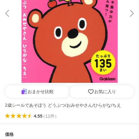
おまかせ比較
お気に入り
2歳シールであそぼう どうぶつ/おみせやさん/ひらがな/ちえ
4.55
（
11
件
）
価格