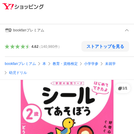
bookfanプレミアム
ストアトップを見る
4.62
（
140,980
件
）
bookfanプレミアム
本
教育・資格検定
小学学参
未就学
幼児ドリル
1
/
1