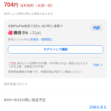
704
円
送料無料
（
全国一律
）
条件により送料が異なる場合があります。
全額PayPay残高で支払い&LINEと連携で
内訳
獲得
5
%
（
31
pt）
獲得のうち4.5%は
利用先・期間限定
ログインして確認
ご注意
表示よりも実際の付与数・付与率が少ない場合があります
詳細
（付与上限、未確定の付与等）
原則税抜価格が対象です。特典詳細は内訳でご確認ください。
条件達成でおトク
8/10〜8/12の間に発送予定
詳細を見る