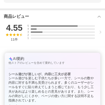
に1冊やり通すことで、達成感が得られます。
◆文字数ちえの導入に最適◆
・運筆につながる手先の器用さが養われます。
商品レビュー
・楽しい絵や作業を通して、自然に文字・数への興味が育まれま
す。
・さまざまな問題に取り組むことで集中力がつき、知的好奇心が
4.55
5
高まります。
4
3
本書の構成
2
1
★どうぶつ★
11
件
身近な動物
動物園の動物
海の生き物 ／ 他
★おみせやさん★
AI要約
ケーキ屋さん
他ストアのレビューを含めて要約しています
お花屋さん
パン屋さん
スーパーマーケット ／ 他
シール遊びが楽しいが、内容に工夫が必要
シール遊びを楽しむ子供たちが多い一方で、シールの数や
★ひらがな★
内容に対する不満も見受けられます。多くのユーザーがシ
「し」「つ」など簡単な文字の練習
ールをすぐに貼り終えてしまうと感じており、もう少し工
★ちえ★
夫があればより楽しめるとの意見があります。また、シー
パズルの完成
ルの剥がしにくさや、ページの使い方に関する説明不足も
数の理解
指摘されています。
ことばの確認 ／ 他