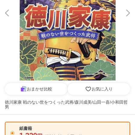
おまかせ比較
お気に入り
徳川家康 戦のない世をつくった武将/森川成美/山田一喜/小和田哲
男
紙書籍