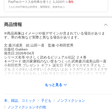
1,320
0
PayPayカード入会特典を使うと
円
円
うち2,000円相当は利用先・期間限定。他条件あり
商品情報
※商品画像はイメージや仮デザインが含まれている場合がありま
す。帯の有無など実際と異なる場合があります。
文:森川成美 絵:山田一喜 監修:小和田哲男
出版社:Gakken
発売日:2026年04月
シリーズ名等:やさしく読めるビジュアル伝記 ２４巻
キーワード:徳川家康戦のない世をつくった武将森川成美山田一喜
小和田哲男 プレゼント ギフト 誕生日 子供 クリスマス 子ども こ
ども とくがわいえやすいくさのないよお トクガワイエヤスイクサ
ノナイヨオ もりかわ しげみ やまだ ひと モリカワ シゲミ ヤマダ
ヒト
もっと見る
著者名:
森川成美
山田一喜
小和田哲男
出版社名:
Gakken
本、雑誌、コミック
子ども
ノンフィクション
シリーズ名等:
やさしく読めるビジュアル伝記 ２４巻
ノンフィクションその他
２００年以上続く江戸時代をきずいた武将！今から５００年ほど