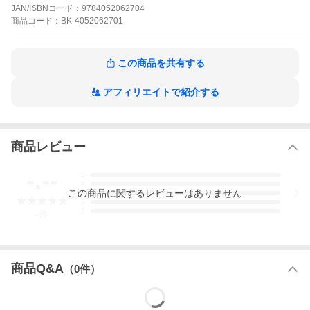
前の日本は、いくつもの国に分かれてあらそう戦国の時代でし
JAN/ISBNコード：
9784052062704
た。大名の家に生まれ、人質としてわかいころをすごした徳川家
商品
コード：
BK-4052062701
康は、戦を勝ちぬいて江戸幕府を開き、平和な世をきずきます。
人物ガイド＆年表つき！カラー絵と文章で楽しく読める！低・中
学年から。
この商品を共有する
※本データはこの商品が発売された時点の情報です。
アフィリエイトで紹介する
商品レビュー
-.--
5
4
この
商品
に関するレビューはありません
3
2
1
-
件
商品Q&A
（
0
件）