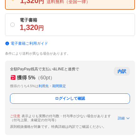
1,320
円
送料無料
（全国一律）
電子書籍
1,320
円
電子書籍ご利用ガイド
条件により送料が異なる場合があります。
全額PayPay残高で支払い&LINEと連携で
内訳
獲得
5
%
（
60
pt）
獲得のうち4.5%は
利用先・期間限定
ログインして確認
ご注意
表示よりも実際の付与数・付与率が少ない場合があります
詳細
（付与上限、未確定の付与等）
原則税抜価格が対象です。特典詳細は内訳でご確認ください。