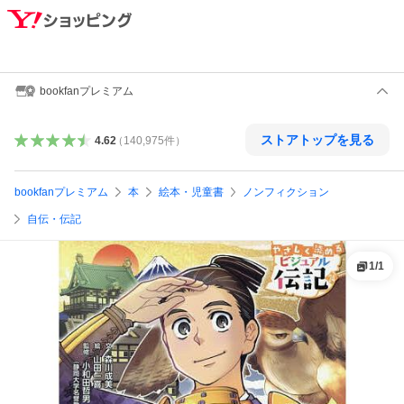
bookfanプレミアム
ストアトップを見る
4.62
（
140,975
件
）
bookfanプレミアム
本
絵本・児童書
ノンフィクション
自伝・伝記
1
/
1