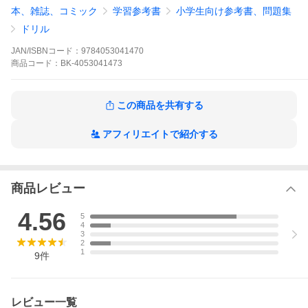
から，どんどん読みたくなる！ 読解力がぐんぐん身につく！
本、雑誌、コミック
学習参考書
小学生向け参考書、問題集
※本データはこの商品が発売された時点の情報です。
ドリル
JAN/ISBNコード：
9784053041470
商品
コード：
BK-4053041473
この商品を共有する
アフィリエイトで紹介する
商品レビュー
4.56
5
4
3
2
1
9
件
レビュー一覧