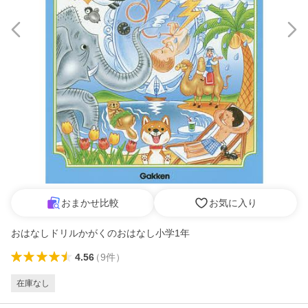
おまかせ比較
お気に入り
おはなしドリルかがくのおはなし小学1年
4.56
（
9
件
）
在庫なし