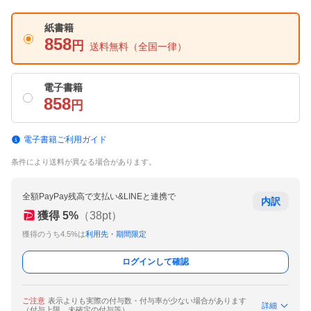
紙書籍
858
円
送料無料
（全国一律）
電子書籍
858
円
電子書籍ご利用ガイド
条件により送料が異なる場合があります。
全額PayPay残高で支払い&LINEと連携で
内訳
獲得
5
%
（
38
pt）
獲得のうち4.5%は
利用先・期間限定
ログインして確認
ご注意
表示よりも実際の付与数・付与率が少ない場合があります
詳細
（付与上限、未確定の付与等）