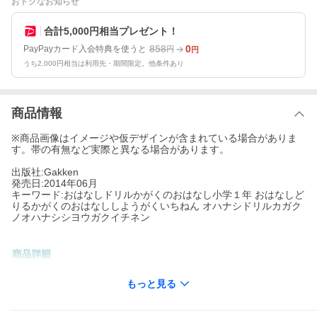
おトクなお知らせ
合計5,000円相当プレゼント！
858
0
PayPayカード入会特典を使うと
円
円
うち2,000円相当は利用先・期間限定。他条件あり
商品情報
※商品画像はイメージや仮デザインが含まれている場合がありま
す。帯の有無など実際と異なる場合があります。
出版社:Gakken
発売日:2014年06月
キーワード:おはなしドリルかがくのおはなし小学１年 おはなしど
りるかがくのおはなししようがくいちねん オハナシドリルカガク
ノオハナシシヨウガクイチネン
出版社名:
Gakken
もっと見る
「ゾウの鼻はなぜ長い？」「あついとなぜあせをかくの？」…楽
しい科学のお話で文章読解のトレーニングができるドリル。好奇
心を引き出す身近なナゾのお話を２５本収録。興味のあるお話だ