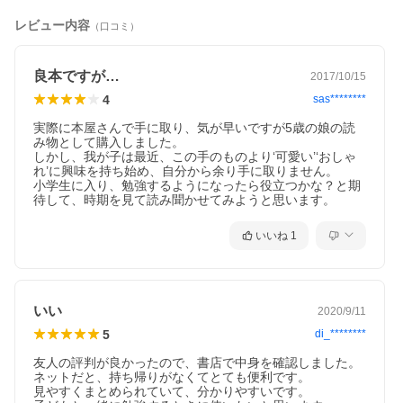
レビュー内容
（口コミ）
良本ですが…
2017/10/15
4
sas********
実際に本屋さんで手に取り、気が早いですが5歳の娘の読
み物として購入しました。

しかし、我が子は最近、この手のものより‘可愛い’‘おしゃ
れ’に興味を持ち始め、自分から余り手に取りません。

小学生に入り、勉強するようになったら役立つかな？と期
待して、時期を見て読み聞かせてみようと思います。
いいね
1
いい
2020/9/11
5
di_********
友人の評判が良かったので、書店で中身を確認しました。

ネットだと、持ち帰りがなくてとても便利です。

見やすくまとめられていて、分かりやすいです。
