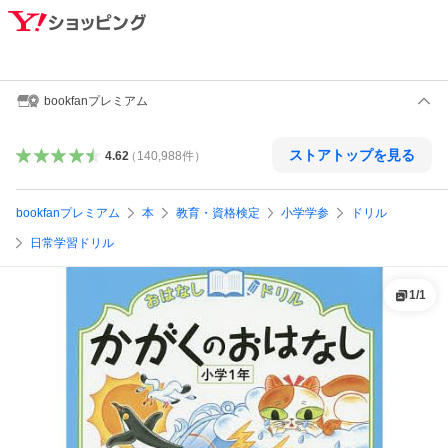
bookfanプレミアム
ストアトップを見る
4.62
（
140,988
件
）
bookfanプレミアム
本
教育・資格検定
小学学参
ドリル
日常学習ドリル
1
/
1