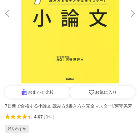
おまかせ比較
お気に入り
7日間で合格する小論文 読み方&書き方を完全マスター!/河守晃芳
4.67
（
3
件
）
残りわずか