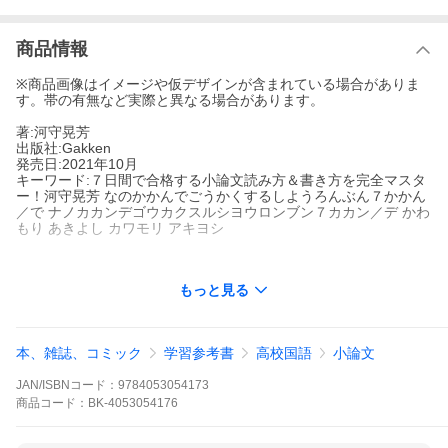
商品情報
※商品画像はイメージや仮デザインが含まれている場合がありま
す。帯の有無など実際と異なる場合があります。
著:河守晃芳
出版社:Gakken
発売日:2021年10月
キーワード:７日間で合格する小論文読み方＆書き方を完全マスタ
ー！河守晃芳 なのかかんでごうかくするしようろんぶん７かかん
／で ナノカカンデゴウカクスルシヨウロンブン７カカン／デ かわ
もり あきよし カワモリ アキヨシ
もっと見る
著者名:
河守晃芳
出版社名:
Gakken
★★★たった7日で小論文がマスターできる！ ★★★
本、雑誌、コミック
学習参考書
高校国語
小論文
大学受験の小論文は、この一冊で大丈夫！
JAN/ISBNコード：
9784053054173
商品
コード：
BK-4053054176
あらゆる小論文の問題パターンを分析した結果、合格のエッセン
スが詰まった本書が完成しました。
……………………………………………………………………………