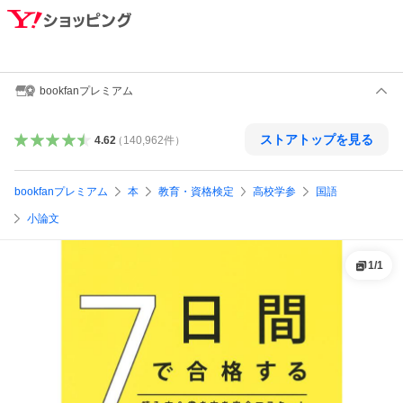
bookfanプレミアム
ストアトップを見る
4.62
（
140,962
件
）
bookfanプレミアム
本
教育・資格検定
高校学参
国語
小論文
1
/
1