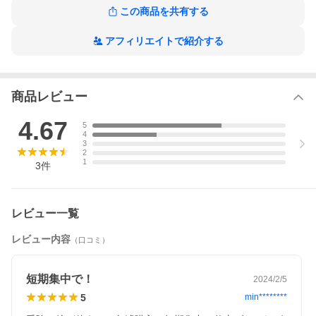
……
この商品を共有する
本書の特長［FEATURES］
01 最短であなたを合格に導く！
アフィリエイトで紹介する
小論文には、絶対に守らなければいけないルールが存在します。
この本では、減点ポイントと加点ポイントを明確に示していま
す。
正しい採点基準を知れば、合格点を最速で取れるようになりま
商品レビュー
す。
02 充実した問題演習！
4.67
5
この本では、解き方だけを教えるのではなく、問題演習も付属し
4
ています。
3
そのため、この本の問題を全部解くだけでも、小論文の実力が圧
2
1
倒的に向上します。
3
件
03 この本のためだけの特別動画授業つき！
本書には、問題を解説した動画がついています。
この動画を活用すれば、より深い小論文の理解ができることは間
レビュー一覧
違いありません。
……………………………………………………………………………
レビュー内容
（口コミ）
……
最も合格に近づく参考書。
――「参考書」×「授業動画」で合格を勝ち取りましょう！
短期集中で！
2024/2/5
5
min********
※本データはこの商品が発売された時点の情報です。