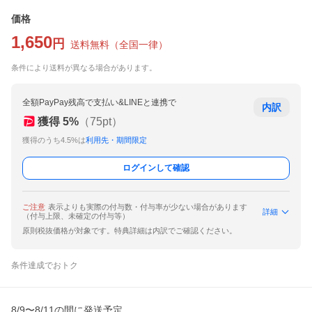
価格
1,650
円
送料無料
（
全国一律
）
条件により送料が異なる場合があります。
全額PayPay残高で支払い&LINEと連携で
内訳
獲得
5
%
（
75
pt）
獲得のうち4.5%は
利用先・期間限定
ログインして確認
ご注意
表示よりも実際の付与数・付与率が少ない場合があります
詳細
（付与上限、未確定の付与等）
原則税抜価格が対象です。特典詳細は内訳でご確認ください。
条件達成でおトク
8/9〜8/11の間に発送予定