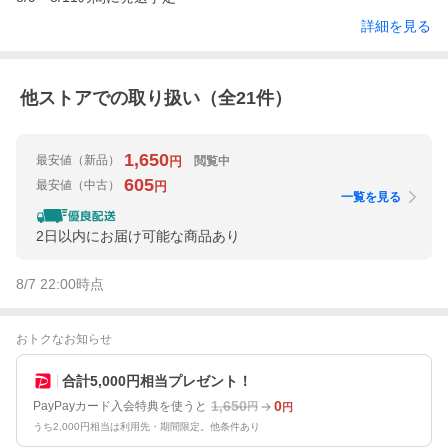
詳細を見る
他ストアでの取り扱い（全
21
件）
1,650
最安値
（新品）
閲覧中
円
605
最安値
（中古）
円
一覧を見る
2日以内にお届け可能な商品あり
8/7 22:00
時点
おトクなお知らせ
合計5,000円相当プレゼント！
1,650
0
PayPayカード入会特典を使うと
円
円
うち2,000円相当は利用先・期間限定。他条件あり