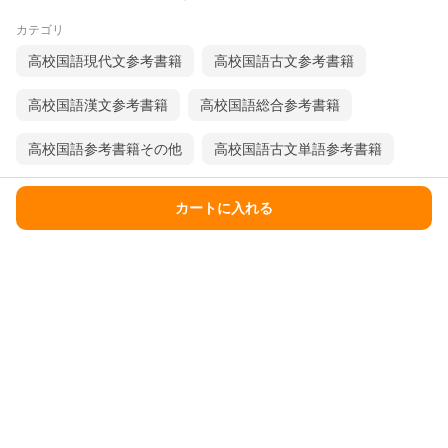
カテゴリ
高校国語現代文参考書籍
高校国語古文参考書籍
高校国語漢文参考書籍
高校国語総合参考書籍
高校国語参考書籍その他
高校国語古文単語参考書籍
高校漢字、文学史参考書籍
高校国語古典参考書籍
カートに入れる
高校国語古典参考書籍作品別
本サイズ
新書判
A5
文庫判
A4
掲載情報について