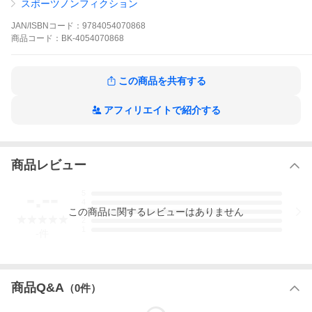
習慣を公開！
スポーツノンフィクション
※本データはこの商品が発売された時点の情報です。
JAN/ISBNコード：
9784054070868
商品
コード：
BK-4054070868
この商品を共有する
アフィリエイトで紹介する
商品レビュー
-.--
5
4
この
商品
に関するレビューはありません
3
2
1
-
件
商品Q&A
（
0
件）