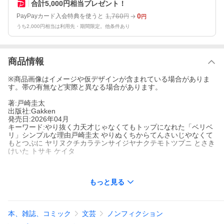
合計5,000円相当プレゼント！
1,760
0
PayPayカード入会特典を使うと
円
円
うち2,000円相当は利用先・期間限定。他条件あり
商品情報
※商品画像はイメージや仮デザインが含まれている場合がありま
す。帯の有無など実際と異なる場合があります。
著:戸崎圭太
出版社:Gakken
発売日:2026年04月
キーワード:やり抜く力天才じゃなくてもトップになれた「ベリベ
リ」シンプルな理由戸崎圭太 やりぬくちからてんさいじやなくて
もとつぷに ヤリヌクチカラテンサイジヤナクテモトツプニ とさき
けいた トサキ ケイタ
もっと見る
著者名:
戸崎圭太
出版社名:
Gakken
東のトップジョッキー初の著書。まわり道も失敗も武器になる！
本、雑誌、コミック
文芸
ノンフィクション
移籍、怪我、スランプ…。それでも、結果を出す考え方、行動、