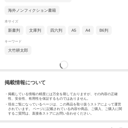
海外ノンフィクション書籍
本サイズ
新書判
文庫判
四六判
A5
A4
B6判
キーワード
大竹耕太郎
掲載情報について
・掲載している情報の精度には万全を期しておりますが、その内容の正確
性、安全性、有用性を保証するものではありません。
・現在ご覧になっているページは、この
商品
を取り扱うストアによって運営
されています。 ページに記載されている内容
や商品、ご購入
、ご購入に関
するご質問は、直接各ストアにお問い合わせください。