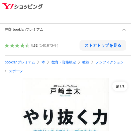
bookfanプレミアム
ストアトップを見る
4.62
（
140,972
件
）
bookfanプレミアム
本
教育・資格検定
教養
ノンフィクション
スポーツ
1
/
1