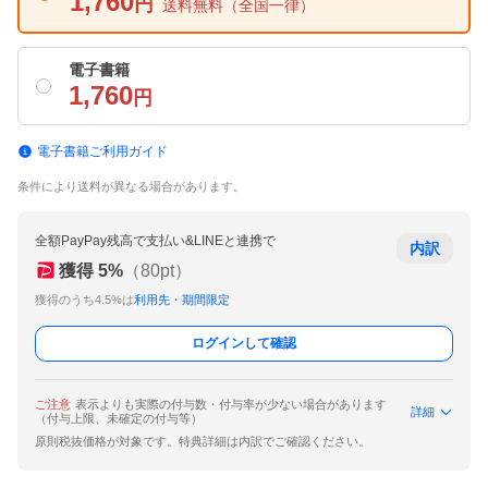
1,760
円
送料無料
（全国一律）
電子書籍
1,760
円
電子書籍ご利用ガイド
条件により送料が異なる場合があります。
全額PayPay残高で支払い&LINEと連携で
内訳
獲得
5
%
（
80
pt）
獲得のうち4.5%は
利用先・期間限定
ログインして確認
ご注意
表示よりも実際の付与数・付与率が少ない場合があります
詳細
（付与上限、未確定の付与等）
原則税抜価格が対象です。特典詳細は内訳でご確認ください。