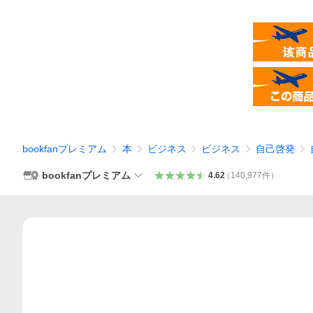
bookfanプレミアム
本
ビジネス
ビジネス
自己啓発
bookfanプレミアム
4.62
（
140,977
件
）