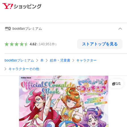
bookfanプレミアム
ストアトップを見る
4.62
（
140,951
件
）
bookfanプレミアム
本
絵本・児童書
キャラクター
キャラクターその他
1
/
1