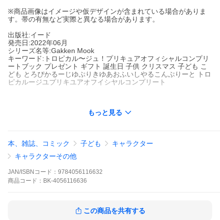
※商品画像はイメージや仮デザインが含まれている場合がありま
す。帯の有無など実際と異なる場合があります。
出版社:イード
発売日:2022年06月
シリーズ名等:Gakken Mook
キーワード:トロピカル〜ジュ！プリキュアオフィシャルコンプリ
ートブック プレゼント ギフト 誕生日 子供 クリスマス 子ども こ
ども とろぴかるーじゆぷりきゆあおふいしやるこんぷりーと トロ
ピカルージユプリキユアオフイシヤルコンプリート
もっと見る
出版社名:
イード
シリーズ名等:
Gakken Mook
『トロピカル〜ジュ！プリキュア』の１年間の放送をまとめた決
本、雑誌、コミック
子ども
キャラクター
定版！ 各種設定画や番組告知ビジュアルなどの各種イラストを満
載でお届け。スタッフ＆キャストのインタビューもボリューム満
キャラクターその他
点でお届け。表紙イラストは新規描き下ろし。ファン必携の１冊
です。
JAN/ISBNコード：
9784056116632
商品
コード：
BK-4056116636
※本データはこの商品が発売された時点の情報です。
この商品を共有する