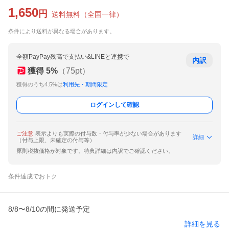
1,650
円
送料無料
（
全国一律
）
条件により送料が異なる場合があります。
全額PayPay残高で支払い&LINEと連携で
内訳
獲得
5
%
（
75
pt）
獲得のうち4.5%は
利用先・期間限定
ログインして確認
ご注意
表示よりも実際の付与数・付与率が少ない場合があります
詳細
（付与上限、未確定の付与等）
原則税抜価格が対象です。特典詳細は内訳でご確認ください。
条件達成でおトク
8/8〜8/10の間に発送予定
詳細を見る