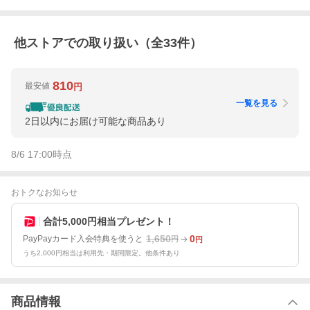
他ストアでの取り扱い（全
33
件）
810
最安値
円
一覧を見る
2日以内にお届け可能な商品あり
8/6 17:00
時点
おトクなお知らせ
合計5,000円相当プレゼント！
1,650
0
PayPayカード入会特典を使うと
円
円
うち2,000円相当は利用先・期間限定。他条件あり
商品情報