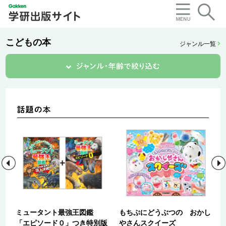
こどもの本
ジャンル一覧
宝
ミュータント最強王図鑑
もちぷにどうぶつの おかし
の
「エピソード０」つき特別版
やさんスクイーズ