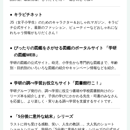
キラピチネット
JS（女子小学生）のためのキャラクター＆おしゃれマガジン、キラピ
チ公式サイト。最新のファッション、ビューティーなどおしゃれにな
れちゃう情報がもりだくさん！
ぴったりの図鑑をさがせる図鑑のポータルサイト 「学研
の図鑑WEB」
学研の図鑑の公式サイト。幼児、小学生から専門的な図鑑まで、年齢
別・目的別のいろいろな図鑑の紹介やキャンペーン情報などを紹介。
学研の調べ学習お役立ちサイト「図書館行こ！」
学研グループ発行の、調べ学習に役立つ書籍や学校図書館向けのシ
リーズ本を紹介します。子供の学びにかかわる先生・司書のみなさん
を応援し、より楽しく・実りある調べ学習を支援するサイトです。
「5分後に意外な結末」シリーズ
ラストに待ち受ける感動、笑い、人生の教訓…。大人気のショート
ショートシリーズ 学研の「5分後に意外な結末」シリーズの公式サイ