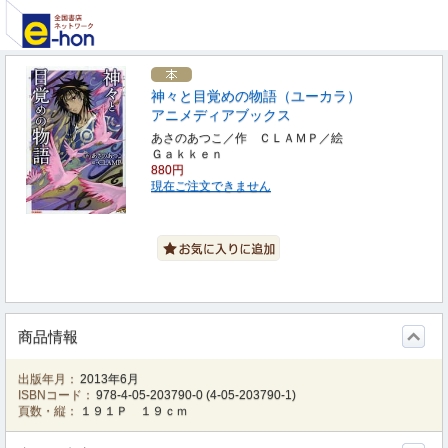
神々と目覚めの物語（ユーカラ）
アニメディアブックス
あさのあつこ／作 ＣＬＡＭＰ／絵
Ｇａｋｋｅｎ
880円
現在ご注文できません
商品情報
出版年月：
2013年6月
ISBNコード：
978-4-05-203790-0
(
4-05-203790-1
)
頁数・縦：
１９１Ｐ １９ｃｍ