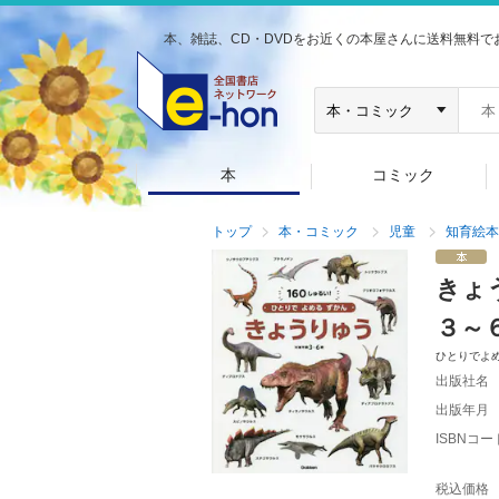
本、雑誌、CD・DVDをお近くの本屋さんに送料無料で
本
コミック
トップ
本・コミック
児童
知育絵本
きょ
３～
ひとりでよ
出版社名
出版年月
ISBNコー
税込価格