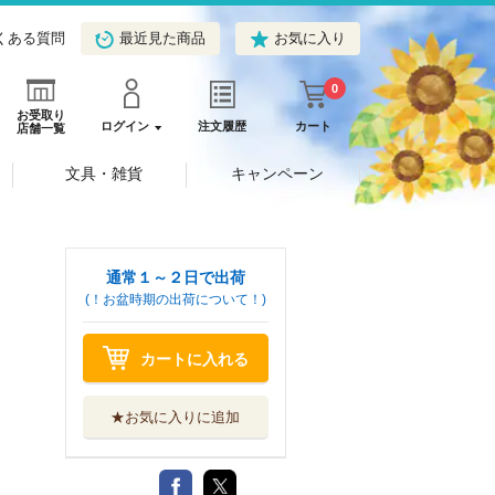
くある質問
最近見た商品
お気に入り
0
お受取り
ログイン
注文履歴
カート
店舗一覧
文具・雑貨
キャンペーン
通常１～２日で出荷
(！お盆時期の出荷について！)
カートに入れる
★お気に入りに追加