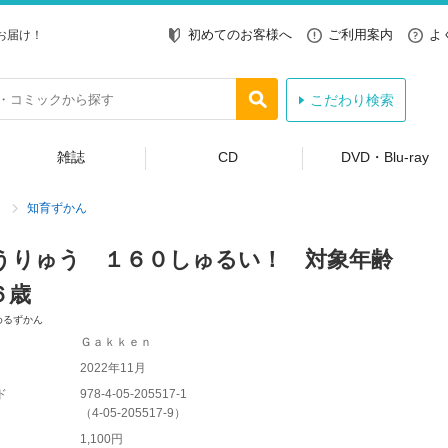
初めてのお客様へ
ご利用案内
よ
お届け！
こだわり検索
雑誌
CD
DVD・Blu-ray
知育ずかん
うりゅう １６０しゅるい！ 対象年齢
６歳
めるずかん
Ｇａｋｋｅｎ
2022年11月
ド
978-4-05-205517-1
（
4-05-205517-9
）
1,100円