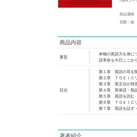
ISBNコー
税込価格
頁数・縦
商品内容
本物の英語力を身に
要旨
語革命も今日ここか
第１章 英語の耳を
第２章 ＴＯＥＩＣ
第３章 英文法が得
目次
第４章 英単語・熟
第５章 英語を読む
第６章 ＴＯＥＩＣ
第７章 英語を話す
著者紹介