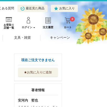
くある質問
最近見た商品
お気に入り
0
お受取り
ログイン
注文履歴
カート
店舗一覧
文具・雑貨
キャンペーン
現在ご注文できません
★お気に入りに追加
著者情報
安河内 哲也