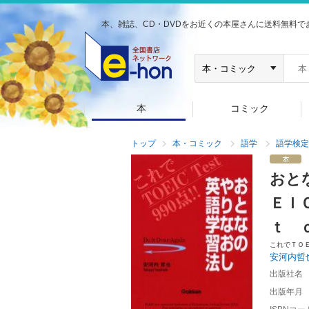
本、雑誌、CD・DVDをお近くの本屋さんに送料無料で
本
コミック
トップ
本・コミック
語学
語学検定
おと
ＥＩ
ｔ 
これでＴＯ
安河内哲
出版社名
出版年月