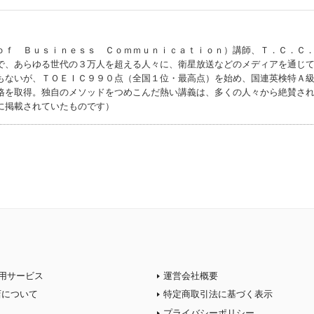
ｏｆ Ｂｕｓｉｎｅｓｓ Ｃｏｍｍｕｎｉｃａｔｉｏｎ）講師、Ｔ．Ｃ．Ｃ
で、あらゆる世代の３万人を超える人々に、衛星放送などのメディアを通じ
もないが、ＴＯＥＩＣ９９０点（全国１位・最高点）を始め、国連英検特Ａ
格を取得。独自のメソッドをつめこんだ熱い講義は、多くの人々から絶賛さ
に掲載されていたものです）
用サービス
運営会社概要
店について
特定商取引法に基づく表示
プライバシーポリシー