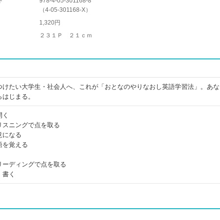
ド
978-4-05-301168-8
（
4-05-301168-X
）
1,320円
２３１Ｐ ２１ｃｍ
つけたい大学生・社会人へ、これが「おとなのやりなおし英語学習法」。あな
らはじまる。
開く
リスニングで点を取る
意になる
語を覚える
リーディングで点を取る
・書く