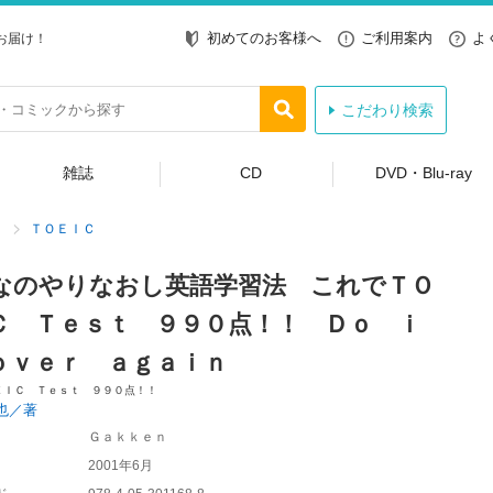
初めてのお客様へ
ご利用案内
よ
お届け！
こだわり検索
雑誌
CD
DVD・Blu-ray
ＴＯＥＩＣ
なのやりなおし英語学習法 これでＴＯ
Ｃ Ｔｅｓｔ ９９０点！！ Ｄｏ ｉ
ｏｖｅｒ ａｇａｉｎ
ＥＩＣ Ｔｅｓｔ ９９０点！！
也／著
Ｇａｋｋｅｎ
2001年6月