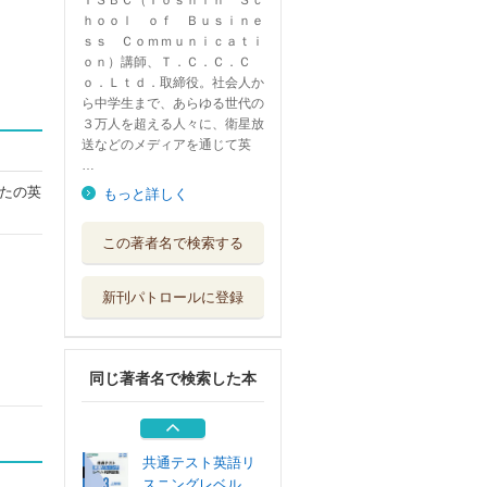
ＴＳＢＣ（Ｔｏｓｈｉｎ Ｓｃ
ｈｏｏｌ ｏｆ Ｂｕｓｉｎｅ
ｓｓ Ｃｏｍｍｕｎｉｃａｔｉ
ｏｎ）講師、Ｔ．Ｃ．Ｃ．Ｃ
ｏ．Ｌｔｄ．取締役。社会人か
ら中学生まで、あらゆる世代の
３万人を超える人々に、衛星放
送などのメディアを通じて英
…
たの英
もっと詳しく
英語４技能リーデ
この著者名で検索する
ィングハイパー...
桐原書店
新刊パトロールに登録
マイウェイ総合英
語
三省堂
同じ著者名で検索した本
中学英語スーパー
ドリル 中２後期
Ｊリサーチ出版
共通テスト英語リ
スニングレベル...