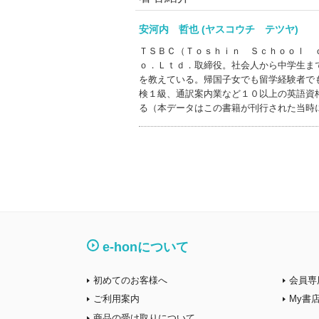
安河内 哲也 (ヤスコウチ テツヤ)
ＴＳＢＣ（Ｔｏｓｈｉｎ Ｓｃｈｏｏｌ 
ｏ．Ｌｔｄ．取締役。社会人から中学生ま
を教えている。帰国子女でも留学経験者で
検１級、通訳案内業など１０以上の英語資
る（本データはこの書籍が刊行された当時
e-honについて
初めてのお客様へ
会員専
ご利用案内
My書
商品の受け取りについて