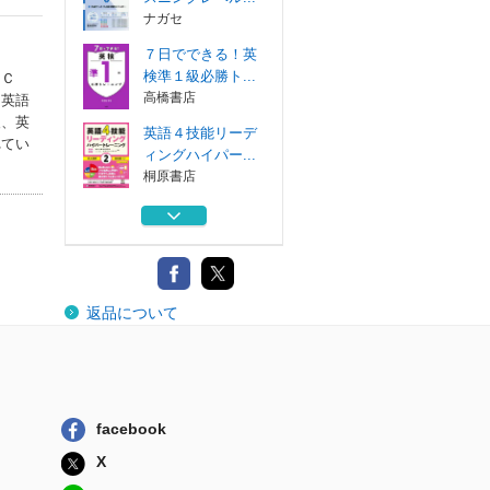
ナガセ
７日でできる！英
検準１級必勝ト...
．Ｃ
高橋書店
て英語
級、英
英語４技能リーデ
れてい
ィングハイパー...
桐原書店
マイウェイ総合英
語
三省堂
中学英語スーパー
返品について
ドリル 中２後期
Ｊリサーチ出版
共通テスト英語リ
スニングレベル...
ナガセ
facebook
７日でできる！英
X
検準１級必勝ト...