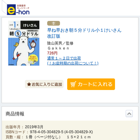
早ね早おき朝５分ドリル小１けいさん
改訂版
陰山英男／監修
Ｇａｋｋｅｎ
726円
通常１～２日で出荷
(！お盆時期の出荷について！)
商品情報
出版年月：
2019年3月
ISBNコード：
978-4-05-304829-5
(
4-05-304829-X
)
頁数・縦：
１冊（ページ付なし） １５×２１ｃｍ