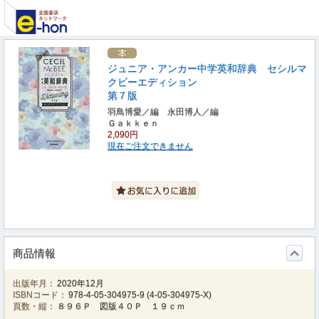
ジュニア・アンカー中学英和辞典 セシルマ
クビーエディション
第７版
羽鳥博愛／編 永田博人／編
Ｇａｋｋｅｎ
2,090円
現在ご注文できません
商品情報
出版年月：
2020年12月
ISBNコード：
978-4-05-304975-9
(
4-05-304975-X
)
頁数・縦：
８９６Ｐ 図版４０Ｐ １９ｃｍ