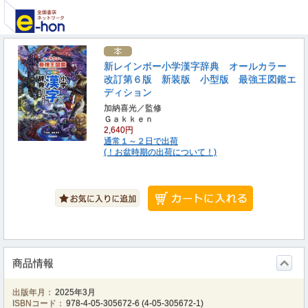
新レインボー小学漢字辞典 オールカラー
改訂第６版 新装版 小型版 最強王図鑑エ
ディション
加納喜光／監修
Ｇａｋｋｅｎ
2,640円
通常１～２日で出荷
(！お盆時期の出荷について！)
商品情報
出版年月：
2025年3月
ISBNコード：
978-4-05-305672-6
(
4-05-305672-1
)