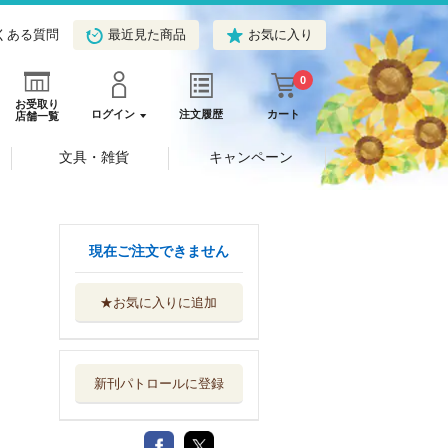
くある質問
最近見た商品
お気に入り
0
お受取り
ログイン
注文履歴
カート
店舗一覧
文具・雑貨
キャンペーン
現在ご注文できません
★お気に入りに追加
新刊パトロールに登録