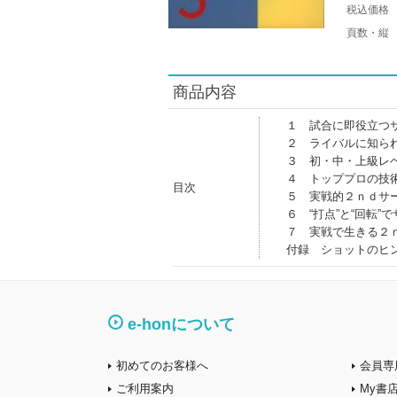
税込価格
頁数・縦
商品内容
１ 試合に即役立つ
２ ライバルに知ら
３ 初・中・上級レ
４ トッププロの技
目次
５ 実戦的２ｎｄサ
６ “打点”と“回転”
７ 実戦で生きる２
付録 ショットのヒ
e-honについて
初めてのお客様へ
会員専
ご利用案内
My書