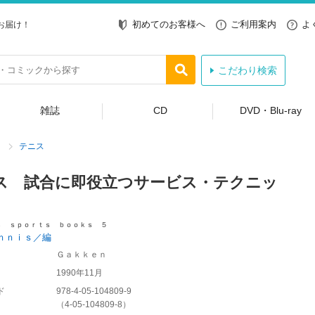
初めてのお客様へ
ご利用案内
よ
お届け！
こだわり検索
雑誌
CD
DVD・Blu-ray
テニス
ス 試合に即役立つサービス・テクニッ
ｎ ｓｐｏｒｔｓ ｂｏｏｋｓ ５
ｎｎｉｓ／編
Ｇａｋｋｅｎ
1990年11月
ド
978-4-05-104809-9
（
4-05-104809-8
）