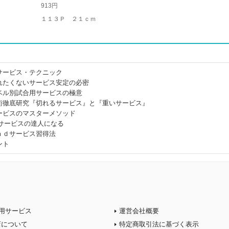
913円
１１３Ｐ ２１ｃｍ
サービス・テクニック
れたくないサービス安定の必密
ベル別試合用サービスの極意
術徹底研究『切れるサービス』と『重いサービス』
ービスのマスターメソッド
でサービスの達人になる
ｎｄサービス習得法
ント
用サービス
運営会社概要
店について
特定商取引法に基づく表示