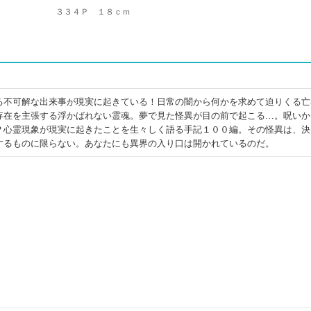
３３４Ｐ １８ｃｍ
る不可解な出来事が現実に起きている！日常の闇から何かを求めて迫りくる亡
存在を主張する浮かばれない霊魂。夢で見た怪異が目の前で起こる…。呪いか
？心霊現象が現実に起きたことを生々しく語る手記１００編。その怪異は、決
するものに限らない。あなたにも異界の入り口は開かれているのだ。