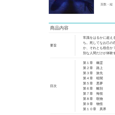
頁数・縦
商品内容
常識をはるかに超え
ち。死してなお己の
要旨
か、それとも怨念か
別な人間だけが体験
第１章 幽霊
第２章 路上
第３章 旅先
第４章 暗闇
第５章 悪夢
目次
第６章 離別
第７章 悔恨
第８章 呪物
第９章 物怪
第１０章 異界