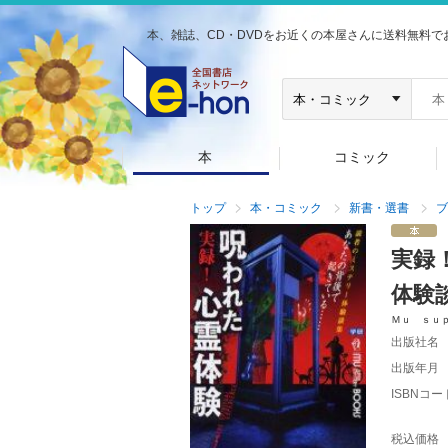
本、雑誌、CD・DVDをお近くの本屋さんに送料無料で
本
コミック
トップ
本・コミック
新書・選書
ブ
実録
体験
Ｍｕ ｓｕ
出版社名
出版年月
ISBNコー
税込価格