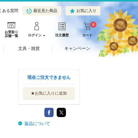
くある質問
最近見た商品
お気に入り
0
お受取り
ログイン
注文履歴
カート
店舗一覧
文具・雑貨
キャンペーン
現在ご注文できません
★お気に入りに追加
返品について