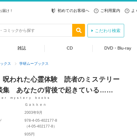
初めてのお客様へ
ご利用案内
よ
お届け！
こだわり検索
雑誌
CD
DVD・Blu-ray
ックス
学研ムーブックス
！呪われた心霊体験 読者のミステリー
談集 あなたの背後で起きている……
ｐｅｒ ｍｙｓｔｅｒｙ ｂｏｏｋｓ
Ｇａｋｋｅｎ
2003年9月
ド
978-4-05-402177-8
（
4-05-402177-8
）
935円