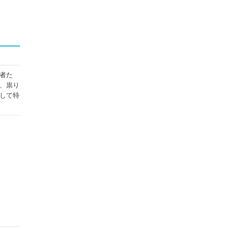
者た
、祟り
して特