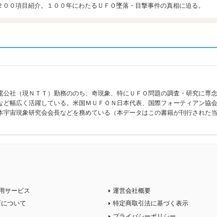
２００項目紹介。１００年にわたるＵＦＯ墜落・目撃事件の真相に迫る。
)
電公社（現ＮＴＴ）勤務ののち、奇現象、特にＵＦＯ問題の調査・研究に専
など幅広く活躍している。米国ＭＵＦＯＮ日本代表、国際フォーティアン協
本宇宙現象研究会会長などを務めている（本データはこの書籍が刊行された
用サービス
運営会社概要
店について
特定商取引法に基づく表示
プライバシーポリシー