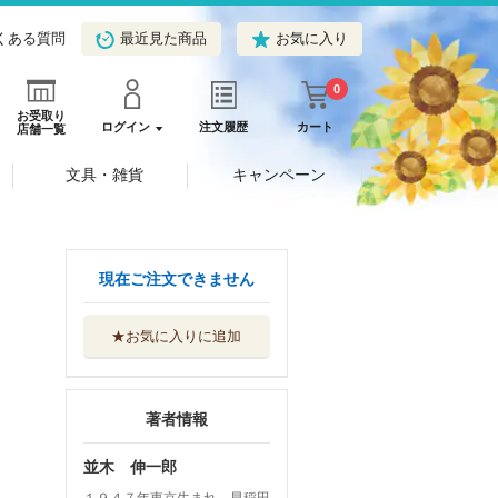
くある質問
最近見た商品
お気に入り
0
お受取り
ログイン
注文履歴
カート
店舗一覧
文具・雑貨
キャンペーン
現在ご注文できません
★お気に入りに追加
著者情報
並木 伸一郎