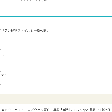
２７１Ｐ １９ｃｍ
イリアン極秘ファイルを一挙公開。
件
イル
真
ニマル
件
のＵＦＯ、ＭＩＢ、ロズウェル事件、異星人解剖フィルムなど世界中を騒がし