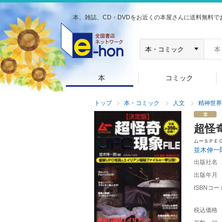
本、雑誌、CD・DVDをお近くの本屋さんに送料無料で
本
コミック
トップ
本・コミック
人文
精神世界
超怪
ムーＳＰＥ
並木伸一
出版社名
出版年月
ISBNコー
税込価格