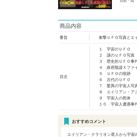
頁数・縦
商品内容
要旨
衝撃ＵＦＯ写真とエ
１ 宇宙のＵＦＯ
２ 謎のＵＦＯ写真
３ 歴史的ＵＦＯ事
４ 政府陰謀Ｘファ
５ ＵＦＯの痕跡
目次
６ 古代のＵＦＯ
７ 驚異の宇宙人写
８ エイリアン・ア
９ 宇宙人の死体
１０ 宇宙人遭遇事
おすすめコメント
エイリアン・クラリオン星人から宇宙