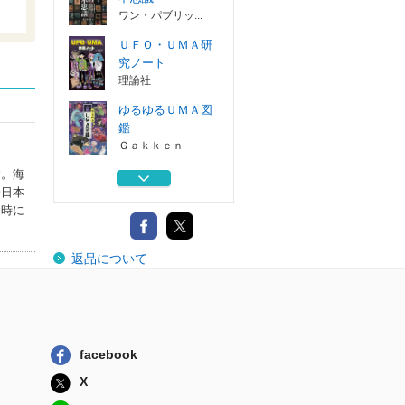
ワン・パブリッ...
ＵＦＯ・ＵＭＡ研
究ノート
理論社
ゆるゆるＵＭＡ図
鑑
Ｇａｋｋｅｎ
念。海
都市伝説超図鑑
会日本
ポプラ社
当時に
怪奇・心霊現象超
返品について
事典
ポプラ社
ムー的世界の新七
不思議
ワン・パブリッ...
facebook
ＵＦＯ・ＵＭＡ研
X
究ノート