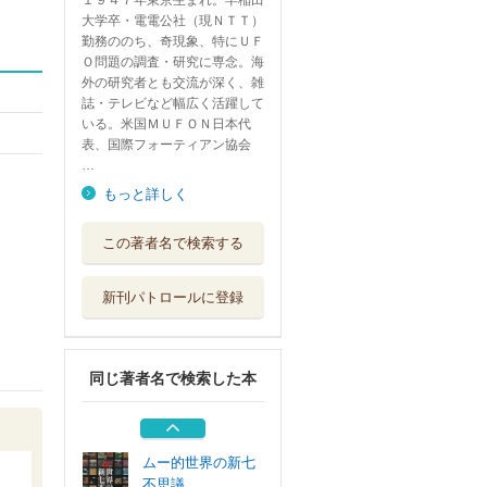
１９４７年東京生まれ。早稲田
大学卒・電電公社（現ＮＴＴ）
勤務ののち、奇現象、特にＵＦ
Ｏ問題の調査・研究に専念。海
外の研究者とも交流が深く、雑
誌・テレビなど幅広く活躍して
いる。米国ＭＵＦＯＮ日本代
表、国際フォーティアン協会
…
もっと詳しく
ゆるゆるＵＭＡ図
この著者名で検索する
鑑
Ｇａｋｋｅｎ
新刊パトロールに登録
都市伝説超図鑑
ポプラ社
同じ著者名で検索した本
怪奇・心霊現象超
事典
ポプラ社
ムー的世界の新七
不思議