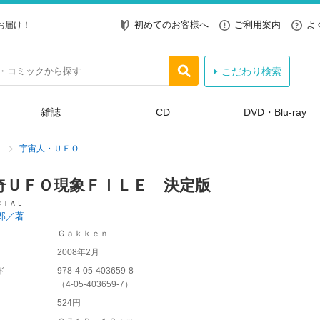
初めてのお客様へ
ご利用案内
よ
お届け！
こだわり検索
雑誌
CD
DVD・Blu-ray
宇宙人・ＵＦＯ
奇ＵＦＯ現象ＦＩＬＥ 決定版
ＣＩＡＬ
郎／著
Ｇａｋｋｅｎ
2008年2月
ド
978-4-05-403659-8
（
4-05-403659-7
）
524円