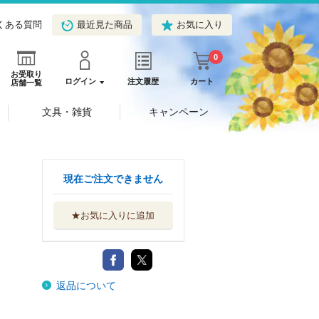
くある質問
最近見た商品
お気に入り
0
お受取り
ログイン
注文履歴
カート
店舗一覧
文具・雑貨
キャンペーン
現在ご注文できません
★お気に入りに追加
返品について