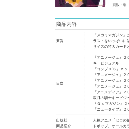
頁数・縦
商品内容
「メガミマガジン」
要旨
ラストをいっぱいに
サイズの特大カード
『アニメージュ』２
キービジュアル
『コンプＨ’Ｓ』Ｖｏ
『アニメージュ』２
『アニメージュ』２
目次
『アニメージュ』２
『アニメディア』２
双月の騎士キービジ
『Ｇ’ｓマガジン』２
『ニュータイプ』２
出版社
人気アニメ「ゼロの
商品紹介
ドポップ。オールカ