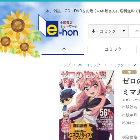
本、雑誌、CD・DVDをお近くの本屋さんに送料無料で
本
コミック
トップ
本・コミック
コミック
マニ
ゼロ
ミマ
メガミマガ
出版社名
出版年月
ISBNコー
税込価格