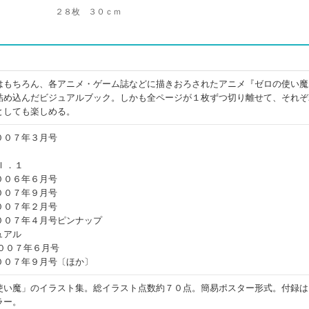
２８枚 ３０ｃｍ
はもちろん、各アニメ・ゲーム誌などに描きおろされたアニメ『ゼロの使い魔
詰め込んだビジュアルブック。しかも全ページが１枚ずつ切り離せて、それぞ
としても楽しめる。
００７年３月号
ｌ．１
００６年６月号
００７年９月号
００７年２月号
００７年４月号ピンナップ
ュアル
００７年６月号
００７年９月号〔ほか〕
使い魔」のイラスト集。総イラスト点数約７０点。簡易ポスター形式。付録は
ラー。