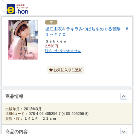
堀江由衣キラキラみつばちをめぐる冒険 ＃
１～＃７０
Ｇａｋｋｅｎ
2,530円
現在ご注文できません
商品情報
出版年月：
2012年3月
ISBNコード：
978-4-05-405256-7
(
4-05-405256-8
)
頁数・縦：
１４１Ｐ ２３ｃｍ
商品の内容