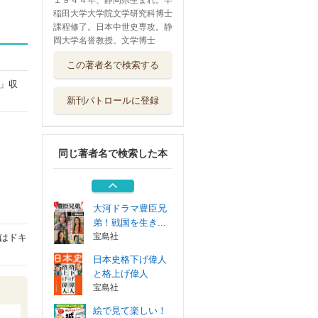
１９４４年、静岡県生まれ。早
稲田大学大学院文学研究科博士
課程修了。日本中世史専攻。静
岡大学名誉教授。文学博士
絵で見て楽しい！
この著者名で検索する
はじめての城
すばる舎
」収
新刊パトロールに登録
ゼロから分かる！
図解日本の城入門
世界文化社
同じ著者名で検索した本
徳川家康 戦のな
い世をつくった...
Ｇａｋｋｅｎ
大河ドラマ豊臣兄
弟！戦国を生き...
宝島社
はドキ
日本史格下げ偉人
と格上げ偉人
宝島社
絵で見て楽しい！