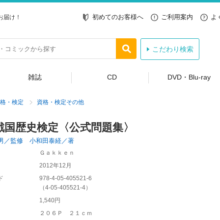
初めてのお客様へ
ご利用案内
よ
お届け！
こだわり検索
雑誌
CD
DVD・Blu-ray
格・検定
資格・検定その他
戦国歴史検定〈公式問題集〉
男／監修 小和田泰経／著
Ｇａｋｋｅｎ
2012年12月
ド
978-4-05-405521-6
（
4-05-405521-4
）
1,540円
２０６Ｐ ２１ｃｍ