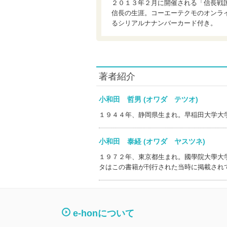
２０１３年２月に開催される「信長戦
信長の生涯。コーエーテクモのオンラ
るシリアルナナンバーカード付き。
著者紹介
小和田 哲男 (オワダ テツオ)
１９４４年、静岡県生まれ。早稲田大学大
小和田 泰経 (オワダ ヤスツネ)
１９７２年、東京都生まれ。國學院大學大
タはこの書籍が刊行された当時に掲載され
e-honについて