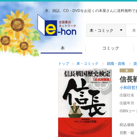
本、雑誌、CD・DVDをお近くの本屋さんに送料無料で
本
コミック
トップ
本・コミック
就職・資格
資
信長
小和田哲
出版社名
出版年月
ISBNコー
税込価格
頁数・縦