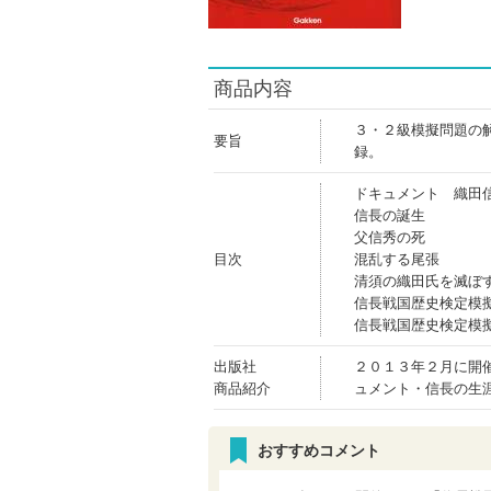
商品内容
３・２級模擬問題の
要旨
録。
ドキュメント 織田
信長の誕生
父信秀の死
目次
混乱する尾張
清須の織田氏を滅ぼ
信長戦国歴史検定模
信長戦国歴史検定模
出版社
２０１３年２月に開
商品紹介
ュメント・信長の生
おすすめコメント