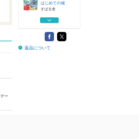
はじめての城
すばる舎
ゼロから分かる！
図解日本の城入門
世界文化社
徳川家康 戦のな
返品について
い世をつくった...
Ｇａｋｋｅｎ
大河ドラマ豊臣兄
弟！戦国を生き...
士
宝島社
日本史格下げ偉人
と格上げ偉人
本デー
宝島社
絵で見て楽しい！
はじめての城
すばる舎
ゼロから分かる！
図解日本の城入門