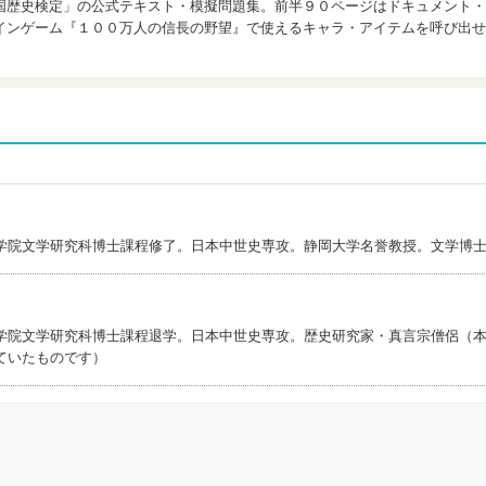
国歴史検定」の公式テキスト・模擬問題集。前半９０ページはドキュメント・
インゲーム『１００万人の信長の野望』で使えるキャラ・アイテムを呼び出せ
学院文学研究科博士課程修了。日本中世史専攻。静岡大学名誉教授。文学博
学院文学研究科博士課程退学。日本中世史専攻。歴史研究家・真言宗僧侶（
ていたものです）