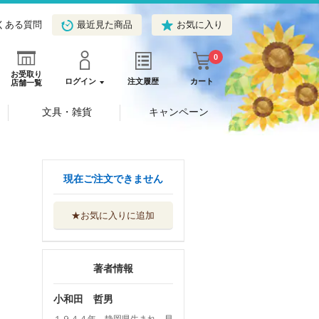
くある質問
最近見た商品
お気に入り
0
お受取り
ログイン
注文履歴
カート
店舗一覧
文具・雑貨
キャンペーン
現在ご注文できません
★お気に入りに追加
著者情報
小和田 哲男