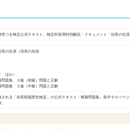
解答つき検定公式テキスト。検定対策用特別解説・ドキュメント「信長の生涯
信長の生涯（信長の先祖
す ほか）
擬問題集 ３級（初級）問題と正解
擬問題集 ２級（中級）問題と正解
催される「信長戦国歴史検定」の公式テキスト・模擬問題集。前半９０ページ
涯。