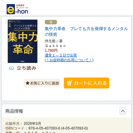
集中力革命 ブレても力を発揮するメンタル
の技術
伴元裕／著
Ｇａｋｋｅｎ
1,760円
通常１～２日で出荷
(！お盆時期の出荷について！)
商品情報
出版年月：
2026年3月
ISBNコード：
978-4-05-407093-6
(
4-05-407093-0
)