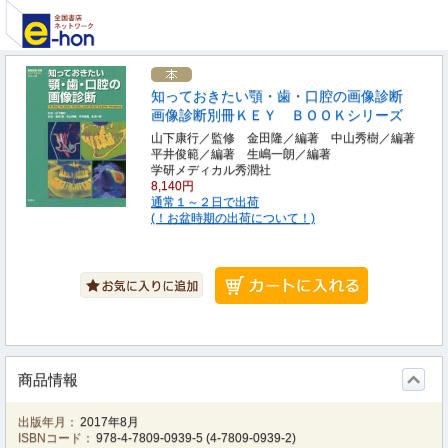
知っておきたい顎・歯・口腔の画像診断
画像診断別冊ＫＥＹ ＢＯＯＫシリーズ
山下康行／監修 金田隆／編著 中山秀樹／編著
平井俊範／編著 生嶋一朗／編著
学研メディカル秀潤社
8,140円
通常１～２日で出荷
(！お盆時期の出荷について！)
商品情報
出版年月：
2017年8月
ISBNコード：
978-4-7809-0939-5
(
4-7809-0939-2
)