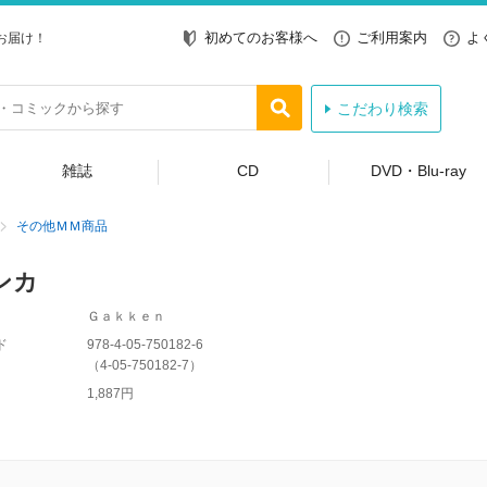
初めてのお客様へ
ご利用案内
よ
お届け！
こだわり検索
雑誌
CD
DVD・Blu-ray
その他ＭＭ商品
ンカ
Ｇａｋｋｅｎ
ド
978-4-05-750182-6
（
4-05-750182-7
）
1,887円