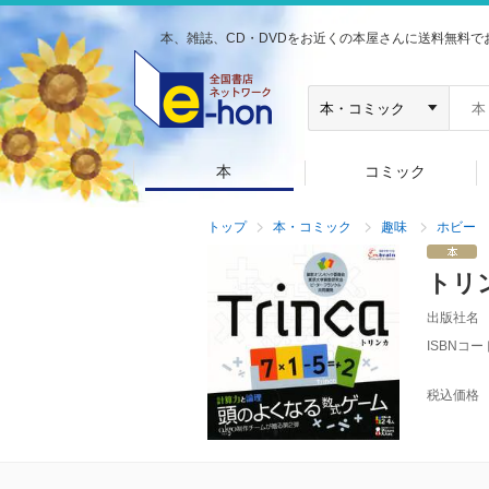
本、雑誌、CD・DVDをお近くの本屋さんに送料無料で
本
コミック
トップ
本・コミック
趣味
ホビー
トリ
出版社名
ISBNコー
税込価格