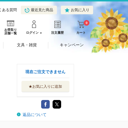
くある質問
最近見た商品
お気に入り
0
お受取り
ログイン
注文履歴
カート
店舗一覧
文具・雑貨
キャンペーン
現在ご注文できません
★お気に入りに追加
返品について