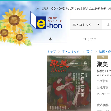
本、雑誌、CD・DVDをお近くの本屋さんに送料無料で
本
コミック
トップ
本・コミック
芸術
絵画・作
聚美
特集江戸
ＧＡＫＫＥ
出版社名
出版年月
ISBNコー
税込価格