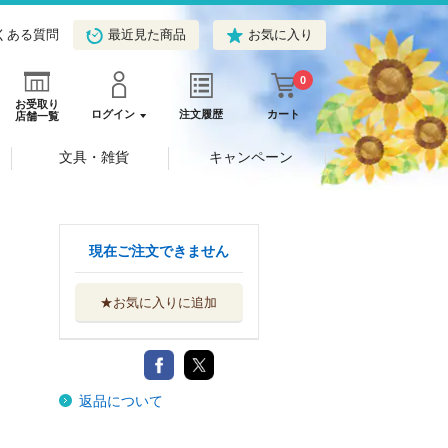
くある質問
最近見た商品
お気に入り
0
お受取り
ログイン
注文履歴
カート
店舗一覧
文具・雑貨
キャンペーン
現在ご注文できません
★お気に入りに追加
返品について