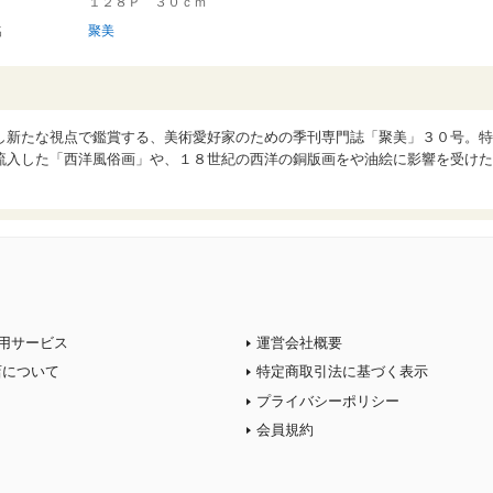
１２８Ｐ ３０ｃｍ
名
聚美
し新たな視点で鑑賞する、美術愛好家のための季刊専門誌「聚美」３０号。特
流入した「西洋風俗画」や、１８世紀の西洋の銅版画をや油絵に影響を受けた
用サービス
運営会社概要
店について
特定商取引法に基づく表示
プライバシーポリシー
会員規約