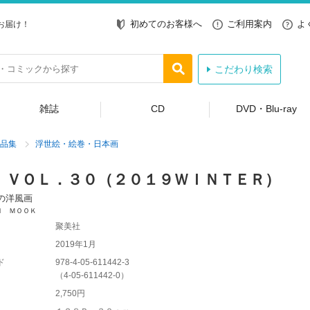
初めてのお客様へ
ご利用案内
よ
お届け！
こだわり検索
雑誌
CD
DVD・Blu-ray
品集
浮世絵・絵巻・日本画
 ＶＯＬ．３０（２０１９ＷＩＮＴＥＲ）
の洋風画
Ｎ ＭＯＯＫ
聚美社
2019年1月
ド
978-4-05-611442-3
（
4-05-611442-0
）
2,750円