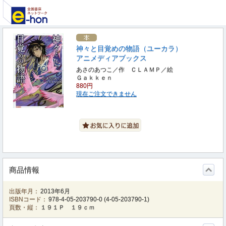
神々と目覚めの物語（ユーカラ）
アニメディアブックス
あさのあつこ／作 ＣＬＡＭＰ／絵
Ｇａｋｋｅｎ
880円
現在ご注文できません
商品情報
出版年月：
2013年6月
ISBNコード：
978-4-05-203790-0
(
4-05-203790-1
)
頁数・縦：
１９１Ｐ １９ｃｍ