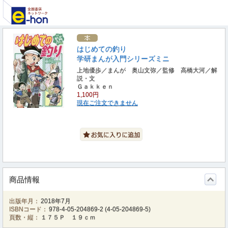
はじめての釣り
学研まんが入門シリーズミニ
上地優歩／まんが 奥山文弥／監修 高橋大河／解
説・文
Ｇａｋｋｅｎ
1,100円
現在ご注文できません
商品情報
出版年月：
2018年7月
ISBNコード：
978-4-05-204869-2
(
4-05-204869-5
)
頁数・縦：
１７５Ｐ １９ｃｍ