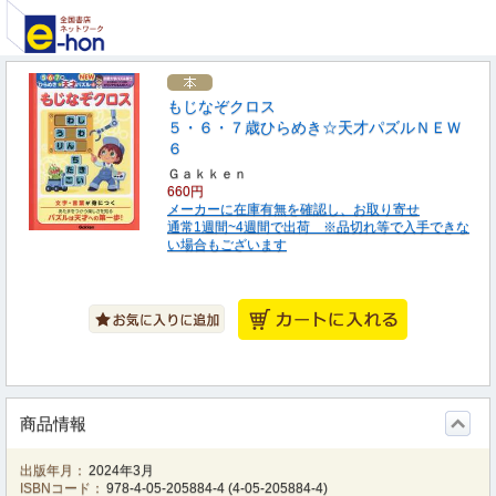
もじなぞクロス
５・６・７歳ひらめき☆天才パズルＮＥＷ
６
Ｇａｋｋｅｎ
660円
メーカーに在庫有無を確認し、お取り寄せ
通常1週間~4週間で出荷 ※品切れ等で入手できな
い場合もございます
商品情報
出版年月：
2024年3月
ISBNコード：
978-4-05-205884-4
(
4-05-205884-4
)