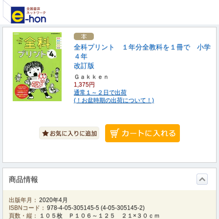
全科プリント １年分全教科を１冊で 小学
４年
改訂版
Ｇａｋｋｅｎ
1,375円
通常１～２日で出荷
(！お盆時期の出荷について！)
商品情報
出版年月：
2020年4月
ISBNコード：
978-4-05-305145-5
(
4-05-305145-2
)
頁数・縦：
１０５枚 Ｐ１０６～１２５ ２１×３０ｃｍ