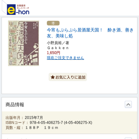
今宵もぷらぷら居酒屋天国！ 酔き酒、善き
友、美味し処
小野員裕／著
Ｇａｋｋｅｎ
1,650円
現在ご注文できません
商品情報
出版年月：
2015年7月
ISBNコード：
978-4-05-406275-7
(
4-05-406275-X
)
頁数・縦：
１８８Ｐ １９ｃｍ