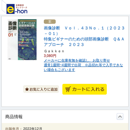
画像診断 Ｖｏｌ．４３Ｎｏ．１（２０２３
－０１）
特集ビギナーのための頭部画像診断 Ｑ＆Ａ
アプローチ ２０２３
Ｇａｋｋｅｎ
3,080円
メーカーに在庫有無を確認し、お取り寄せ
通常1週間~4週間で出荷 ※品切れ等で入手できな
い場合もございます
商品情報
出版年月：
2022年12月