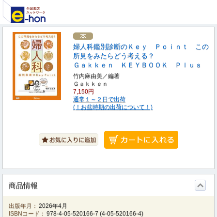
婦人科鑑別診断のＫｅｙ Ｐｏｉｎｔ この
所見をみたらどう考える？
Ｇａｋｋｅｎ ＫＥＹＢＯＯＫ Ｐｌｕｓ
竹内麻由美／編著
Ｇａｋｋｅｎ
7,150円
通常１～２日で出荷
(！お盆時期の出荷について！)
商品情報
出版年月：
2026年4月
ISBNコード：
978-4-05-520166-7
(
4-05-520166-4
)