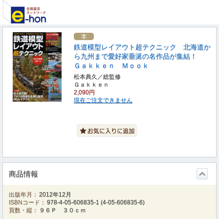
鉄道模型レイアウト超テクニック 北海道か
ら九州まで愛好家垂涎の名作品が集結！
Ｇａｋｋｅｎ Ｍｏｏｋ
松本典久／総監修
Ｇａｋｋｅｎ
2,090円
現在ご注文できません
商品情報
出版年月：
2012年12月
ISBNコード：
978-4-05-606835-1
(
4-05-606835-6
)
頁数・縦：
９６Ｐ ３０ｃｍ