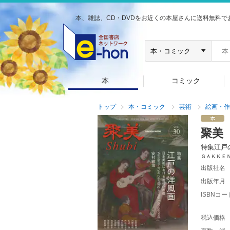
本、雑誌、CD・DVDをお近くの本屋さんに送料無料で
本
コミック
トップ
本・コミック
芸術
絵画・作
聚美
特集江戸
ＧＡＫＫＥ
出版社名
出版年月
ISBNコー
税込価格