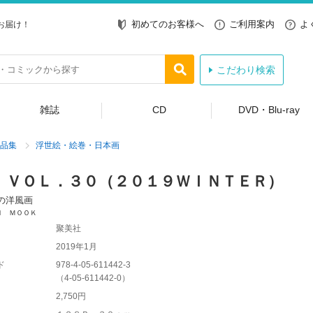
初めてのお客様へ
ご利用案内
よ
お届け！
こだわり検索
雑誌
CD
DVD・Blu-ray
品集
浮世絵・絵巻・日本画
 ＶＯＬ．３０（２０１９ＷＩＮＴＥＲ）
の洋風画
Ｎ ＭＯＯＫ
聚美社
2019年1月
ド
978-4-05-611442-3
（
4-05-611442-0
）
2,750円