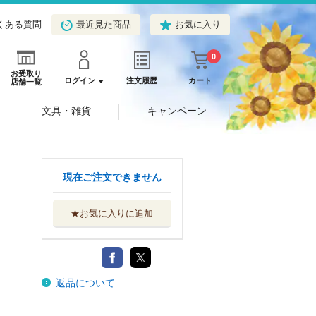
くある質問
最近見た商品
お気に入り
0
お受取り
ログイン
注文履歴
カート
店舗一覧
文具・雑貨
キャンペーン
現在ご注文できません
★お気に入りに追加
返品について