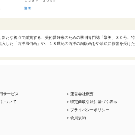
１２８Ｐ ３０ｃｍ
名
聚美
し新たな視点で鑑賞する、美術愛好家のための季刊専門誌「聚美」３０号。特
流入した「西洋風俗画」や、１８世紀の西洋の銅版画をや油絵に影響を受けた
用サービス
運営会社概要
店について
特定商取引法に基づく表示
プライバシーポリシー
会員規約