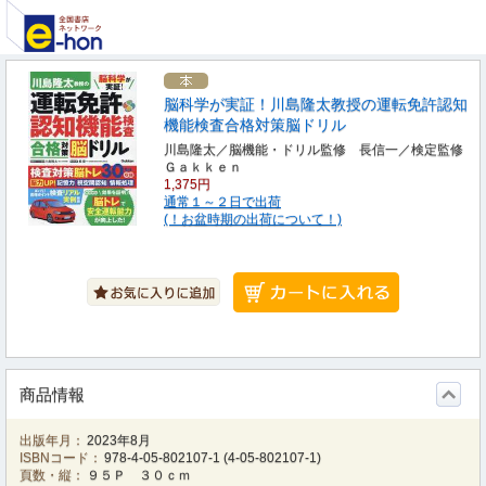
脳科学が実証！川島隆太教授の運転免許認知
機能検査合格対策脳ドリル
川島隆太／脳機能・ドリル監修 長信一／検定監修
Ｇａｋｋｅｎ
1,375円
通常１～２日で出荷
(！お盆時期の出荷について！)
商品情報
出版年月：
2023年8月
ISBNコード：
978-4-05-802107-1
(
4-05-802107-1
)
頁数・縦：
９５Ｐ ３０ｃｍ