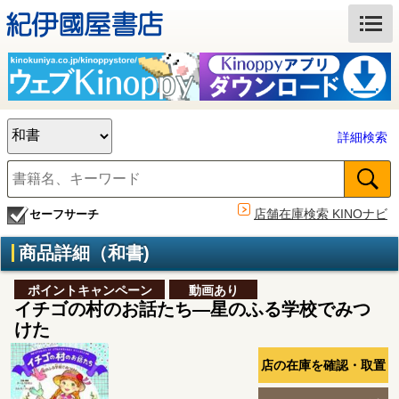
詳細検索
店舗在庫検索 KINOナビ
セーフサーチ
商品詳細（和書)
ポイントキャンペーン
動画あり
イチゴの村のお話たち―星のふる学校でみつ
けた